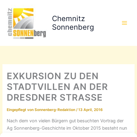
Zum
Inhalt
Chemnitz
springen
Sonnenberg
EXKURSION ZU DEN
STADTVILLEN AN DER
DRESDNER STRASSE
Eingepflegt von
Sonnenberg-Redaktion
/
13 April, 2016
Nach dem von vielen Bürgern gut besuchten Vortrag der
Ag Sonnenberg-Geschichte im Oktober 2015 besteht nun
die Möglichkeit, die beschriebenen Villen und ihrer z.T.