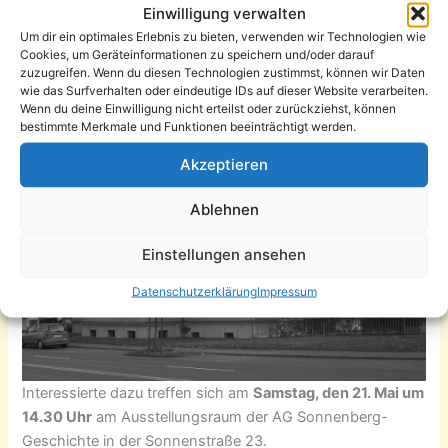
Einwilligung verwalten
noch vorhandenen Industriegebäude bei einer Exkursion
Um dir ein optimales Erlebnis zu bieten, verwenden wir Technologien wie
entlang der Dresdner Straße kennen zu lernen.
Cookies, um Geräteinformationen zu speichern und/oder darauf
zuzugreifen. Wenn du diesen Technologien zustimmst, können wir Daten
wie das Surfverhalten oder eindeutige IDs auf dieser Website verarbeiten.
Wenn du deine Einwilligung nicht erteilst oder zurückziehst, können
bestimmte Merkmale und Funktionen beeinträchtigt werden.
Akzeptieren
Ablehnen
Einstellungen ansehen
Datenschutzerklärung
Impressum
Interessierte dazu treffen sich am
Samstag, den 21. Mai um
14.30 Uhr
am Ausstellungsraum der AG Sonnenberg-
Geschichte in der Sonnenstraße 23.