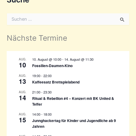
S
u
c
h
Nächste Termine
e
n
n
a
10. August @ 10:00
-
14. August @ 11:30
AUG.
10
c
Fossilien-Daumen-Kino
h
19:00
-
22:00
AUG.
:
13
Kaffeesatz Brettspielabend
21:00
-
23:30
AUG.
14
Ritual & Rebellion #4 – Konzert mit BK United &
Teffer
14:00
-
18:00
AUG.
15
Junnghackertag für Kinder und Jugendliche ab 9
Jahren