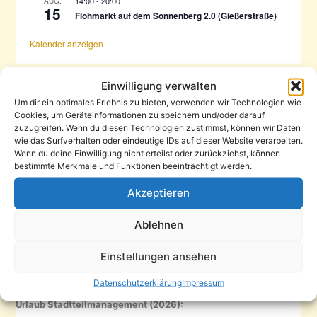
14:00
-
20:00
AUG.
15
Flohmarkt auf dem Sonnenberg 2.0 (Gießerstraße)
Kalender anzeigen
Einwilligung verwalten
Öffnungszeiten
Um dir ein optimales Erlebnis zu bieten, verwenden wir Technologien wie
Cookies, um Geräteinformationen zu speichern und/oder darauf
zuzugreifen. Wenn du diesen Technologien zustimmst, können wir Daten
wie das Surfverhalten oder eindeutige IDs auf dieser Website verarbeiten.
Mo–Do
Wenn du deine Einwilligung nicht erteilst oder zurückziehst, können
10–16 Uhr (Pause 12–13 Uhr)
bestimmte Merkmale und Funktionen beeinträchtigt werden.
Fr
Akzeptieren
13–18 Uhr
Ablehnen
Die SWG und die Caritas befinden sich ebenfalls im KIEZBÜRO
,
haben aber eigene Sprechzeiten (s. Aushänge am
Einstellungen ansehen
Haupteingang).
Datenschutzerklärung
Impressum
Urlaub Stadtteilmanagement (2026):