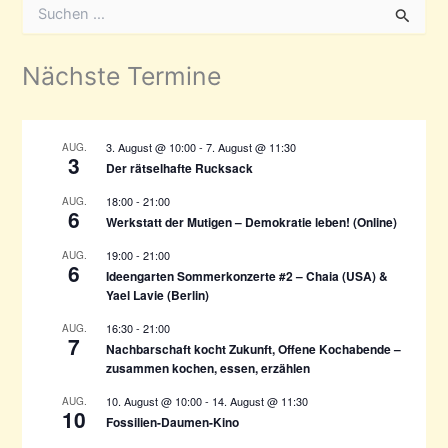
S
u
c
h
Nächste Termine
e
n
n
a
3. August @ 10:00
-
7. August @ 11:30
AUG.
3
c
Der rätselhafte Rucksack
h
18:00
-
21:00
AUG.
:
6
Werkstatt der Mutigen – Demokratie leben! (Online)
19:00
-
21:00
AUG.
6
Ideengarten Sommerkonzerte #2 – Chaia (USA) &
Yael Lavie (Berlin)
16:30
-
21:00
AUG.
7
Nachbarschaft kocht Zukunft, Offene Kochabende –
zusammen kochen, essen, erzählen
10. August @ 10:00
-
14. August @ 11:30
AUG.
10
Fossilien-Daumen-Kino