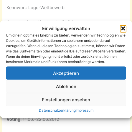
Kennwort: Logo-Wettbewerb
Bürgerzentrum, Sonnenstraße 37
Einwilligung verwalten
Um dir ein optimales Erlebnis zu bieten, verwenden wir Technologien wie
09130 Chemnitz
Cookies, um Geräteinformationen zu speichern und/oder darauf
zuzugreifen. Wenn du diesen Technologien zustimmst, können wir Daten
Die digitalen Dateien können an folgende E-Mail-Adresse
wie das Surfverhalten oder eindeutige IDs auf dieser Website verarbeiten.
gesendet werden. (Bitte auch den Namen mit Adresse
Wenn du deine Einwilligung nicht erteilst oder zurückziehst, können
bestimmte Merkmale und Funktionen beeinträchtigt werden.
angeben!)
Akzeptieren
info@sonnenberg-chemnitz.de
Ablehnen
EINSENDESCHLUSS IST DER 31.05.2012
Einstellungen ansehen
Termine; Voting und Preisverleihung
Datenschutzerklärung
Impressum
Voting:
11.06.-22.06.2012