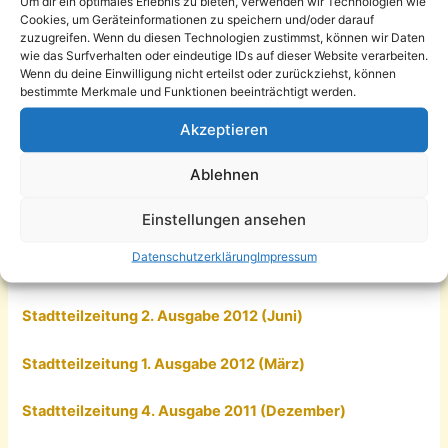
Um dir ein optimales Erlebnis zu bieten, verwenden wir Technologien wie
Cookies, um Geräteinformationen zu speichern und/oder darauf
Stadtteilzeitung 4. Ausgabe 2013 (Dezember)
zuzugreifen. Wenn du diesen Technologien zustimmst, können wir Daten
wie das Surfverhalten oder eindeutige IDs auf dieser Website verarbeiten.
Wenn du deine Einwilligung nicht erteilst oder zurückziehst, können
Stadtteilzeitung 3. Ausgabe 2013 (September)
bestimmte Merkmale und Funktionen beeinträchtigt werden.
Stadtteilzeitung 2. Ausgabe 2013 (Juni)
Akzeptieren
Ablehnen
Stadtteilzeitung 1. Ausgabe 2013 (März)
Einstellungen ansehen
Stadtteilzeitung 4. Ausgabe 2012 (Dezember)
Datenschutzerklärung
Impressum
Stadtteilzeitung 3. Ausgabe 2012 (September)
Stadtteilzeitung 2. Ausgabe 2012 (Juni)
Stadtteilzeitung 1. Ausgabe 2012 (März)
Stadtteilzeitung 4. Ausgabe 2011 (Dezember)