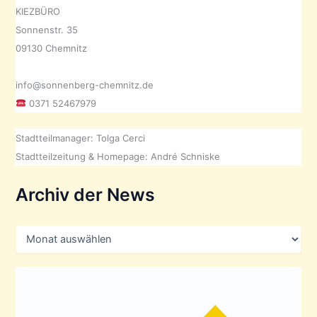
KIEZBÜRO
Sonnenstr. 35
09130 Chemnitz
info@sonnenberg-chemnitz.de
0371 52467979
Stadtteilmanager: Tolga Cerci
Stadtteilzeitung & Homepage: André Schniske
Archiv der News
A
r
c
h
i
v
d