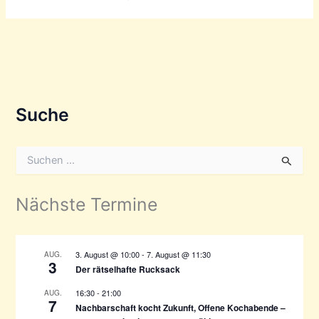
Suche
S
u
c
h
Nächste Termine
e
n
n
a
3. August @ 10:00
-
7. August @ 11:30
AUG.
3
c
Der rätselhafte Rucksack
h
16:30
-
21:00
AUG.
:
7
Nachbarschaft kocht Zukunft, Offene Kochabende –