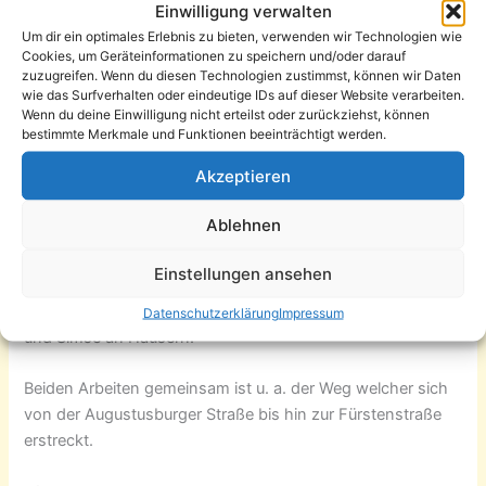
Einwilligung verwalten
Bei Anna Schimkats erster Besichtigung der Zietenstraße
Um dir ein optimales Erlebnis zu bieten, verwenden wir Technologien wie
sind ihr die an den Laternen befestigten Fahnenhalter ins
Cookies, um Geräteinformationen zu speichern und/oder darauf
zuzugreifen. Wenn du diesen Technologien zustimmst, können wir Daten
Auge gefallen. Recherchen ergaben, dass sie auf Erich
wie das Surfverhalten oder eindeutige IDs auf dieser Website verarbeiten.
Honeckers Besuch anlässlich der 2,5millionsten
Wenn du deine Einwilligung nicht erteilst oder zurückziehst, können
Neubauwohnung in der DDR am 05.06.1986 zurückgehen.
bestimmte Merkmale und Funktionen beeinträchtigt werden.
Diese historische Spur wird zur Basis ihrer künstlerischen
Akzeptieren
Auseinand
ersetzung.
Ablehnen
Daniela Lehmann wird den bisweilen als trist empfundenen
Straßenraum mit zeitgenössischem Tanz auf weitere
Einstellungen ansehen
Spuren untersuchen. Hierbei dienen ihr im Straßenraum
entsorgte Gegenstände ebenso als Kulisse, wie Nischen
Datenschutzerklärung
Impressum
und Simse an Häusern.
Beiden Arbeiten gemeinsam ist u. a. der Weg welcher sich
von der Augustusburger Straße bis hin zur Fürstenstraße
erstreckt.