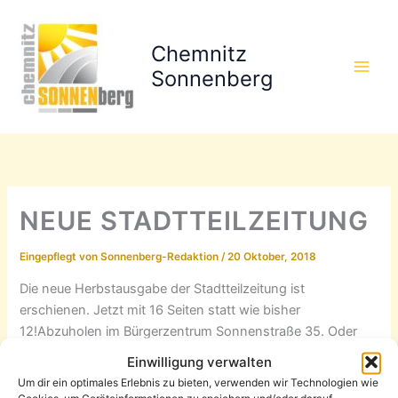
Zum
Inhalt
Chemnitz
springen
Sonnenberg
NEUE STADTTEILZEITUNG
Eingepflegt von
Sonnenberg-Redaktion
/
20 Oktober, 2018
Die neue Herbstausgabe der Stadtteilzeitung ist
erschienen. Jetzt mit 16 Seiten statt wie bisher
12!
Abzuholen im Bürgerzentrum Sonnenstraße 35. Oder
zum
Download hier
.
Einwilligung verwalten
Um dir ein optimales Erlebnis zu bieten, verwenden wir Technologien wie
Themen des von Redakteur Daniel Schneider gestalteten
Cookies, um Geräteinformationen zu speichern und/oder darauf