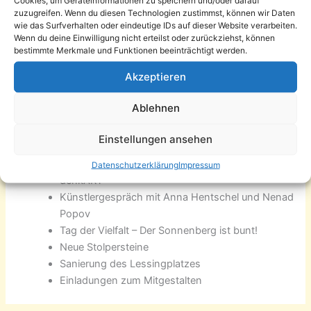
zuzugreifen. Wenn du diesen Technologien zustimmst, können wir Daten
Hefts unter anderem:
wie das Surfverhalten oder eindeutige IDs auf dieser Website verarbeiten.
Wenn du deine Einwilligung nicht erteilst oder zurückziehst, können
Historisches: Vor 120 Jahren: Auftakt zum
bestimmte Merkmale und Funktionen beeinträchtigt werden.
öffentlichen Tanz auf dem Sonnenberg
Akzeptieren
Oasen gefunden
Bürgerplattformen
Ablehnen
Erntedankfeste
Europäische Sportwoche
Einstellungen ansehen
Neue Schulen
Hilfsangebote und -gesuche
Datenschutzerklärung
Impressum
denkART
Künstlergespräch mit Anna Hentschel und Nenad
Popov
Tag der Vielfalt – Der Sonnenberg ist bunt!
Neue Stolpersteine
Sanierung des Lessingplatzes
Einladungen zum Mitgestalten