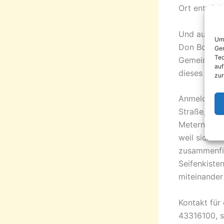
Ort entwicke
Und auch in
Um 
Don Bosco H
Ger
Tec
Gemeinde St
auf
dieses Spek
zur
Anmeldungen
Straße, zwi
Metern. Es 
weil sich d
zusammenfin
Seifenkist
miteinande
Kontakt für
43316100, s