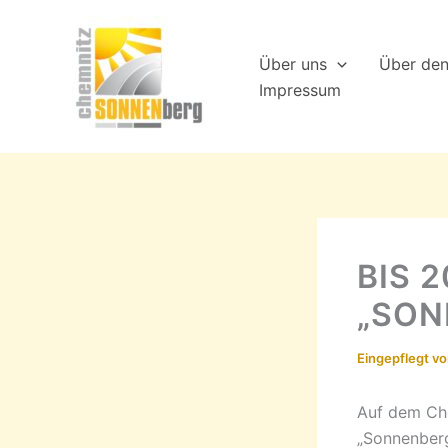
Zum
Inhalt
Über uns
Über de
springen
Impressum
BIS 
„SON
Eingepflegt v
Auf dem Che
„Sonnenberg