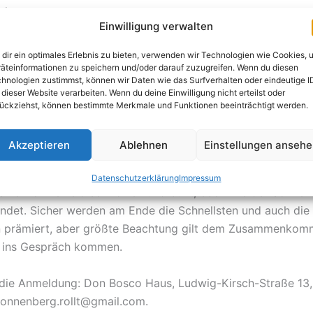
lt.
Einwilligung verwalten
 diesem Jahr wird dazu herzlich eingeladen. Von vielen Hä
dir ein optimales Erlebnis zu bieten, verwenden wir Technologien wie Cookies, 
auses, der katholischen Kirchgemeinde Heilige Mutter The
äteinformationen zu speichern und/oder darauf zuzugreifen. Wenn du diesen
hnologien zustimmst, können wir Daten wie das Surfverhalten oder eindeutige I
. Joseph, der Stadt Chemnitz und anderen mehr organisiert
 dieser Website verarbeiten. Wenn du deine Einwilligung nicht erteilst oder
takel nunmehr zum 8. Mal am 23. Juni 2019 statt.
ückziehst, können bestimmte Merkmale und Funktionen beeinträchtigt werden.
 sind bis 20. Juni 2019 möglich. Gerollt wird auf der Ludw
Akzeptieren
Ablehnen
Einstellungen anseh
schen Zietenstraße und Hainstraße auf einer Länge von be
zählt wohl zu den verrücktesten Seifenkistenrennen der Reg
Datenschutzerklärung
Impressum
as Teilnehmerfeld sehr offen und bunt, eben wie der Sonnen
det. Sicher werden am Ende die Schnellsten und auch die 
en prämiert, aber größte Beachtung gilt dem Zusammenko
r ins Gespräch kommen.
 die Anmeldung: Don Bosco Haus, Ludwig-Kirsch-Straße 13,
onnenberg.rollt@gmail.com.