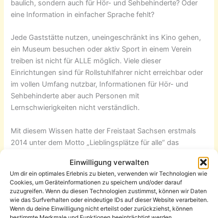
baulich, sondern auch für Hör- und Sehbehinderte? Oder
eine Information in einfacher Sprache fehlt?
Jede Gaststätte nutzen, uneingeschränkt ins Kino gehen,
ein Museum besuchen oder aktiv Sport in einem Verein
treiben ist nicht für ALLE möglich. Viele dieser
Einrichtungen sind für Rollstuhlfahrer nicht erreichbar oder
im vollen Umfang nutzbar, Informationen für Hör- und
Sehbehinderte aber auch Personen mit
Lernschwierigkeiten nicht verständlich.
Mit diesem Wissen hatte der Freistaat Sachsen erstmals
2014 unter dem Motto „Lieblingsplätze für alle“ das
Investitionsprogramm zum Abbau von Barrieren mit
Einwilligung verwalten
Fördersumme von insgesamt 3 Millionen Euro aufgelegt. Es
Um dir ein optimales Erlebnis zu bieten, verwenden wir Technologien wie
soll Menschen mit Handicap den Zugang erleichtern und
Cookies, um Geräteinformationen zu speichern und/oder darauf
beispielhaft genannte Einrichtungen zu ihren
zuzugreifen. Wenn du diesen Technologien zustimmst, können wir Daten
wie das Surfverhalten oder eindeutige IDs auf dieser Website verarbeiten.
Lieblingsplätzen werden lassen.
Wenn du deine Einwilligung nicht erteilst oder zurückziehst, können
bestimmte Merkmale und Funktionen beeinträchtigt werden.