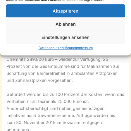
Die Förderung kann in vielen Bereichen wirksam werden,
wie z. B. Kultur, Freizeit, Bildung, aber auch im
Akzeptieren
Gesundheitswesen wie in Arztpraxen, Physiotherapien,
Ablehnen
Apotheken u. v. m. Hier sollen alle die Antragsteller
unterstützt werden, die keine Förderungen nach der
Einstellungen ansehen
Richtlinie Investitionen und Teilhabe beziehen können.
Datenschutzerklärung
Impressum
Auch für 2020 stehen diese finanziellen Mittel – für
Chemnitz 289.800 Euro – wieder zur Verfügung. 25
Prozent von der Gesamtsumme sind für Maßnahmen zur
Schaffung von Barrierefreiheit in ambulanten Arztpraxen
und Zahnarztpraxen vorgesehen.
Gefördert werden bis zu 100 Prozent der Kosten, wenn das
Vorhaben nicht teurer als 25.000 Euro ist.
Anspruchsberechtigt sind neben gemeinnützigen
Initiativen auch Gewerbetreibende. Anträge werden bis
zum 30. November 2019 im Sozialamt entgegen
genommen.