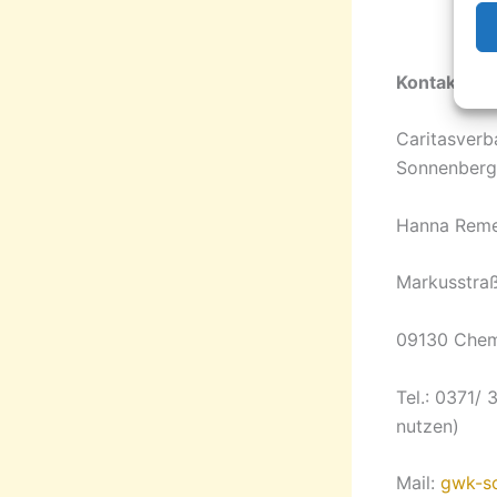
Kontakt:
Caritasver
Sonnenberg
Hanna Reme
Markusstraß
09130 Chem
Tel.: 0371/
nutzen)
Mail:
gwk-s