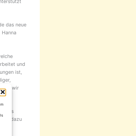
terstützt
de das neue
d Hanna
welche
rbeitet und
ungen ist,
iger,
haben wir
um
nseres
Ds
zlich dazu