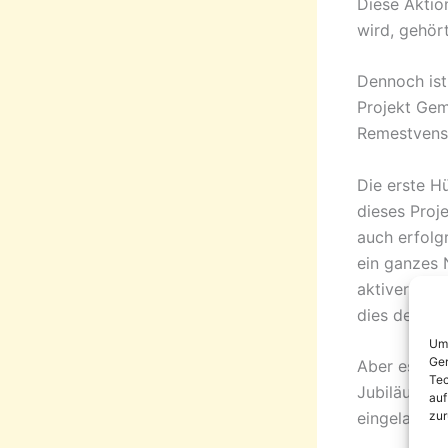
Diese Aktio
wird, gehört
Dennoch ist
Projekt Ge
Remestvensk
Die erste H
dieses Proj
auch erfolg
ein ganzes 
aktiver, att
dies der 10
Um 
Ger
Aber es gib
Tec
Jubiläums st
auf
zur
eingeladen!