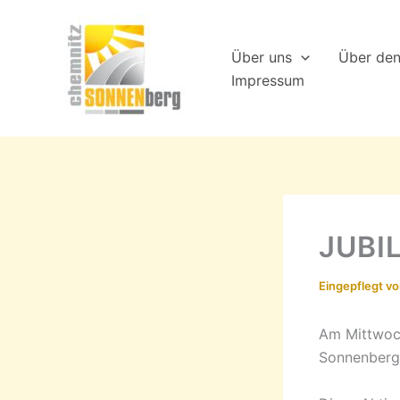
Zum
Inhalt
Über uns
Über de
springen
Impressum
JUBI
Eingepflegt v
Am Mittwoch
Sonnenberg 