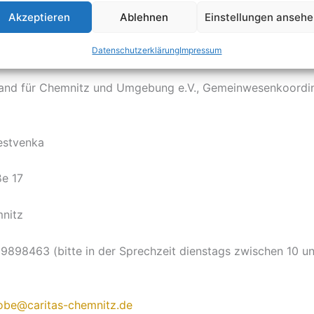
Hanna 
Akzeptieren
Ablehnen
Einstellungen anseh
Datenschutzerklärung
Impressum
band für Chemnitz und Umgebung e.V., Gemeinwesenkoordi
stvenka
e 17
nitz
 39898463 (bitte in der Sprechzeit dienstags zwischen 10 u
obe@caritas-chemnitz.de