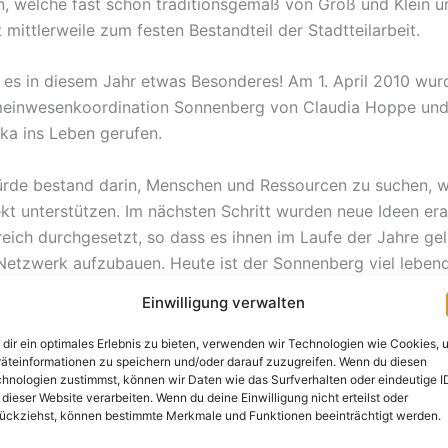
n, welche fast schon traditionsgemäß von Groß und Klein un
 mittlerweile zum festen Bestandteil der Stadtteilarbeit.
 es in diesem Jahr etwas Besonderes! Am 1. April 2010 wur
meinwesenkoordination Sonnenberg von Claudia Hoppe un
a ins Leben gerufen.
ürde bestand darin, Menschen und Ressourcen zu suchen, 
ekt unterstützen. Im nächsten Schritt wurden neue Ideen era
reich durchgesetzt, so dass es ihnen im Laufe der Jahre gel
Netzwerk aufzubauen. Heute ist der Sonnenberg viel lebend
raktiver und vielfältiger geworden. Zu einem gewissen Teil 
Einwilligung verwalten
-jährigen Gemeinwesenarbeit zu verdanken.
dir ein optimales Erlebnis zu bieten, verwenden wir Technologien wie Cookies, 
äteinformationen zu speichern und/oder darauf zuzugreifen. Wenn du diesen
t immer wieder etwas zu tun, was uns antreibt. Anlässlich u
hnologien zustimmst, können wir Daten wie das Surfverhalten oder eindeutige I
arten wir mit dem alljährlichen Frühjahrsputz. Alle sind her
 dieser Website verarbeiten. Wenn du deine Einwilligung nicht erteilst oder
ückziehst, können bestimmte Merkmale und Funktionen beeinträchtigt werden.