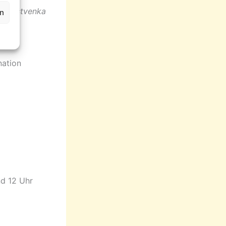
Remestvenka
en
nation
nd 12 Uhr