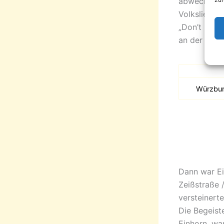
abwechslun
Volkslied, 
„Don’t Let 
an der Musi
Würzbur
Dann war Ei
Zeißstraße 
versteinert
Die Begeiste
Einhorn, war