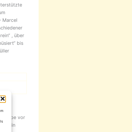
terstützte
rum
– Marcel
schiedener
ein“ , über
üsiert“ bis
ller
um
 Treppe vor
Ds
ang ein