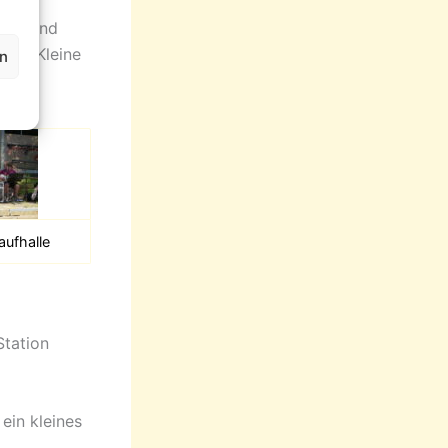
chen
sley und
 und Kleine
en
aufhalle
Station
ein kleines