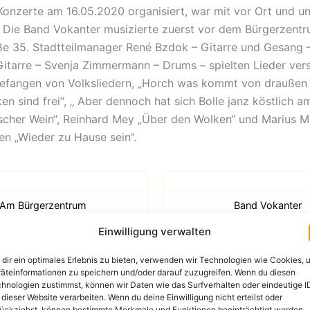
 Konzerte am 16.05.2020 organisiert, war mit vor Ort und un
. Die Band Vokanter musizierte zuerst vor dem Bürgerzent
e 35. Stadtteilmanager René Bzdok – Gitarre und Gesang 
Gitarre – Svenja Zimmermann – Drums – spielten Lieder ver
efangen von Volksliedern, „Horch was kommt von draußen r
n sind frei“, „ Aber dennoch hat sich Bolle janz köstlich am
ischer Wein“, Reinhard Mey „Über den Wolken“ und Marius Mü
n „Wieder zu Hause sein“.
Am Bürgerzentrum
Band Vokanter
Einwilligung verwalten
dir ein optimales Erlebnis zu bieten, verwenden wir Technologien wie Cookies, 
äteinformationen zu speichern und/oder darauf zuzugreifen. Wenn du diesen
e Band weiter zur Würzburger Straße 46. Dort bot sich die
hnologien zustimmst, können wir Daten wie das Surfverhalten oder eindeutige I
egten alten Kaufhalle als besondere Bühne an. Auch hier erkl
 dieser Website verarbeiten. Wenn du deine Einwilligung nicht erteilst oder
ückziehst, können bestimmte Merkmale und Funktionen beeinträchtigt werden.