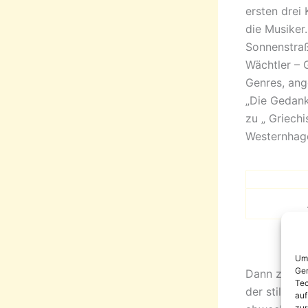
ersten drei
die Musiker
Sonnenstraß
Wächtler – 
Genres, ang
„Die Gedanke
zu „ Griech
Westernhage
Um 
Ger
Dann zog di
Tec
der stillgel
auf
zur