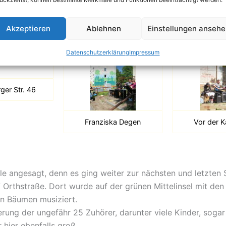
gsreiches Programm unter anderem auch mit einem polnis
sowie mit „Go down Moses“, „Love Me Tender“ von Elvis Pre
Me Down“ von den Beatles. Hier erfreuten sich ca. 25 Große
Akzeptieren
Ablehnen
Einstellungen anseh
k und spendeten immer wieder Beifall.
Datenschutzerklärung
Impressum
ger Str. 46
Franziska Degen
Vor der K
le angesagt, denn es ging weiter zur nächsten und letzten 
/ Orthstraße. Dort wurde auf der grünen Mittelinsel mit den
en Bäumen musiziert.
rung der ungefähr 25 Zuhörer, darunter viele Kinder, sogar 
 hier ebenfalls groß.