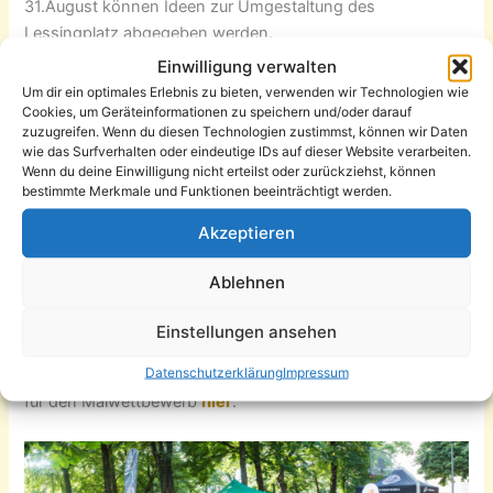
31.August können Ideen zur Umgestaltung des
Lessingplatz abgegeben werden.
Einwilligung verwalten
Dank des Einsatzes aller Lessingplatzakteure wie dem AJZ
Um dir ein optimales Erlebnis zu bieten, verwenden wir Technologien wie
Bauspielplatz, den AJZ Streetworkern, BLessing, Delphin
Cookies, um Geräteinformationen zu speichern und/oder darauf
zuzugreifen. Wenn du diesen Technologien zustimmst, können wir Daten
Projekte, dem Don Bosco Haus und den Stadtteilpiloten
wie das Surfverhalten oder eindeutige IDs auf dieser Website verarbeiten.
wurde die Auftaktveranstaltung zur Beteiligung
Wenn du deine Einwilligung nicht erteilst oder zurückziehst, können
„Umgestaltung des Lessingplatzes“ ein voller Erfolg. Über
bestimmte Merkmale und Funktionen beeinträchtigt werden.
100 Anregungen, Ideen und Wünsche habt ihr uns
Akzeptieren
gegeben. Noch bis zum 31. August können die ausgefüllten
Fragebögen und Postkarten zum Malwettbewerb bei uns
Ablehnen
im Bürgerplattform Büro, Peterstraße 28 Montag bis
Donnerstag zwischen 10 und 16 Uhr persönlich oder
Einstellungen ansehen
jederzeit im Briefkasten abgegeben werden.
Datenschutzerklärung
Impressum
Den Download Fragebogen gibt es
hier
und die Postkarte
für den Malwettbewerb
hier
.