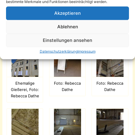
https://www.wechselraum.net/livestream
bestimmte Merkmale und Funktionen beeinträchtigt werden.
Akzeptieren
Weitere
Informationen
gibt es auf der Website:
https://www.wechselraum.net/
Ablehnen
Einstellungen ansehen
Datenschutzerklärung
Impressum
Ehemalige
Foto: Rebecca
Foto: Rebecca
Gießerei, Foto:
Dathe
Dathe
Rebecca Dathe