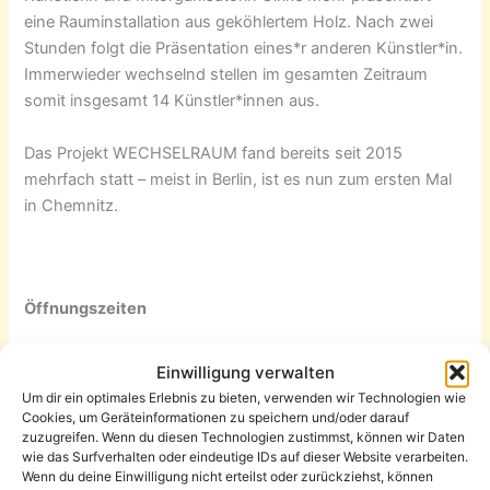
eine Rauminstallation aus geköhlertem Holz. Nach zwei
Stunden folgt die Präsentation eines*r anderen Künstler*in.
Immerwieder wechselnd stellen im gesamten Zeitraum
somit insgesamt 14 Künstler*innen aus.
Das Projekt WECHSELRAUM fand bereits seit 2015
mehrfach statt – meist in Berlin, ist es nun zum ersten Mal
in Chemnitz.
Öffnungszeiten
28.08.2021: 11 – 23 Uhr
Einwilligung verwalten
Um dir ein optimales Erlebnis zu bieten, verwenden wir Technologien wie
29.08.2021: 09 – 21 Uhr
Cookies, um Geräteinformationen zu speichern und/oder darauf
zuzugreifen. Wenn du diesen Technologien zustimmst, können wir Daten
wie das Surfverhalten oder eindeutige IDs auf dieser Website verarbeiten.
Zum
Livestream
geht es hier entlang:
Wenn du deine Einwilligung nicht erteilst oder zurückziehst, können