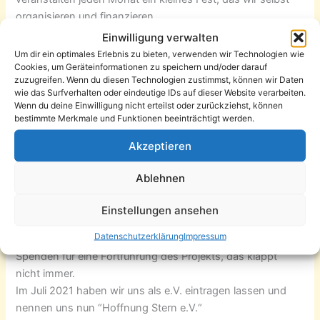
organisieren und finanzieren.
Einige Beispiele: Kinderfasching, Kinderfest, Familienfest,
Einwilligung verwalten
Oktoberfest usw. auch unsere kleine Sportgruppe möchten
Um dir ein optimales Erlebnis zu bieten, verwenden wir Technologien wie
Cookies, um Geräteinformationen zu speichern und/oder darauf
wir mit erwähnen.
zuzugreifen. Wenn du diesen Technologien zustimmst, können wir Daten
Im Mai 2020 haben wir nicht auf der faulen Haut gelegen.
wie das Surfverhalten oder eindeutige IDs auf dieser Website verarbeiten.
Wir haben mit dem Simante e.V. das Lebensmittelprojekt
Wenn du deine Einwilligung nicht erteilst oder zurückziehst, können
bestimmte Merkmale und Funktionen beeinträchtigt werden.
gestartet, dank einer Spende von “Aktion Mensch”.
Alle 14 Tage fuhren wir einkaufen und haben Lebensmittel
Akzeptieren
für bedürftige Bürger:innen eingekauft. Auch Vereine und
Obdachlose konnten wir versorgen.
Ablehnen
Wir haben da erst so richtig mitbekommen, wie viele
bedürftige Bürger:innen es gibt.
Einstellungen ansehen
Leider ist das Projekt im Juni 2021 ausgelaufen. Wir als
Datenschutzerklärung
Impressum
Verein Hoffnung Stern bemühen uns weiterhin um
Spenden für eine Fortführung des Projekts, das klappt
nicht immer.
Im Juli 2021 haben wir uns als e.V. eintragen lassen und
nennen uns nun “Hoffnung Stern e.V.“