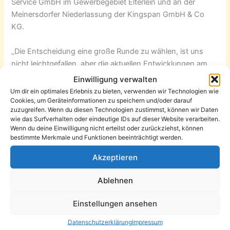
Service GmbH im Gewerbegebiet Elterlein und an der
Meinersdorfer Niederlassung der Kingspan GmbH & Co
KG.
„Die Entscheidung eine große Runde zu wählen, ist uns
nicht leichtgefallen, aber die aktuellen Entwicklungen am
Bahnübergang Dittersdorf haben uns dazu gezwungen“,
Einwilligung verwalten
sagt Christian Ott, Chef de Tour. Mit den aktuellen
Um dir ein optimales Erlebnis zu bieten, verwenden wir Technologien wie
Entwicklungen ist die neue Verbindung der Chemnitzer
Cookies, um Geräteinformationen zu speichern und/oder darauf
zuzugreifen. Wenn du diesen Technologien zustimmst, können wir Daten
City-Bahn nach Aue-Bad Schlema gemeint. Ein
wie das Surfverhalten oder eindeutige IDs auf dieser Website verarbeiten.
Rundenrennen hätte immer wieder über den Bahnübergang
Wenn du deine Einwilligung nicht erteilst oder zurückziehst, können
geführt und damit durch die Stundentaktung der City-Bahn
bestimmte Merkmale und Funktionen beeinträchtigt werden.
im schlimmsten Fall die mehrfache Unterbrechung des
Akzeptieren
Rennens nach sich gezogen.
Ablehnen
„Deshalb haben wir schon im Herbst über eine klassische
Rundfahrt nachgedacht“, sagt Christian Ott: „Die große
Einstellungen ansehen
Runde hat Vor- und Nachteile. Letztendlich gab es aber
Datenschutzerklärung
Impressum
mehr Pro als Contra. Vor allem gehen wir davon aus, dass