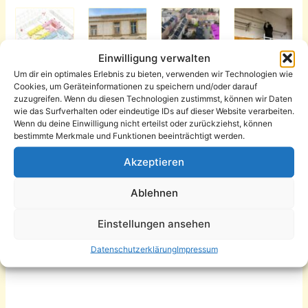
Einwilligung verwalten
Um dir ein optimales Erlebnis zu bieten, verwenden wir Technologien wie
Foto:
Foto:
Cookies, um Geräteinformationen zu speichern und/oder darauf
Ivonne
Ivonne
zuzugreifen. Wenn du diesen Technologien zustimmst, können wir Daten
Selig
Selig
wie das Surfverhalten oder eindeutige IDs auf dieser Website verarbeiten.
Wenn du deine Einwilligung nicht erteilst oder zurückziehst, können
bestimmte Merkmale und Funktionen beeinträchtigt werden.
Akzeptieren
Ablehnen
Foto:
Foto:
Foto:
Einstellungen ansehen
Ivonne
Ivonne
Ivonne
Selig
Selig
Selig
Datenschutzerklärung
Impressum