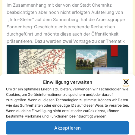
Im Zusammenhang mit der von der Stadt Chemnitz
beabsichtigten aber noch nicht erfolgten Aufstellung von
„Info-Stelen“ auf dem Sonnenberg, hat die Arbeitsgruppe
Sonnenberg-Geschichte entsprechende Recherchen
durchgeführt und möchte diese auch der Öffentlichkeit
präsentieren.
Dazu werden zwei Vorträge zu der Thematik
Einwilligung verwalten
Um dir ein optimales Erlebnis zu bieten, verwenden wir Technologien wie
Cookies, um Geräteinformationen zu speichern und/oder darauf
zuzugreifen. Wenn du diesen Technologien zustimmst, können wir Daten
wie das Surfverhalten oder eindeutige IDs auf dieser Website verarbeiten.
Wenn du deine Einwilligung nicht erteilst oder zurückziehst, können
bestimmte Merkmale und Funktionen beeinträchtigt werden.
„Plätze auf und am Sonnenberg“
gehalten.
Akzeptieren
Am
Mittwoch, 19. April 2023
, findet der erste Vortrag statt,