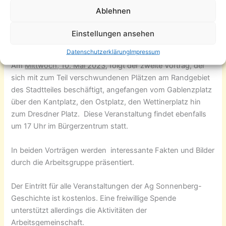
der sich mit der Geschichte vom Körnerplatz, Lessingplatz,
Ablehnen
Humboldtplatz und dem Jahrmarktsplatz (Planitzwiese)
beschäftigt. Dazu laden wir um 17 Uhr in das
Einstellungen ansehen
Bürgerzentrum, Sonnenstraße 35 ein.
Datenschutzerklärung
Impressum
Am
Mittwoch, 10. Mai 2023
, folgt der zweite Vortrag, der
sich mit zum Teil verschwundenen Plätzen am Randgebiet
des Stadtteiles beschäftigt, angefangen vom Gablenzplatz
über den Kantplatz, den Ostplatz, den Wettinerplatz hin
zum Dresdner Platz. Diese Veranstaltung findet ebenfalls
um 17 Uhr im Bürgerzentrum statt.
In beiden Vorträgen werden interessante Fakten und Bilder
durch die Arbeitsgruppe präsentiert.
Der Eintritt für alle Veranstaltungen der Ag Sonnenberg-
Geschichte ist kostenlos. Eine freiwillige Spende
unterstützt allerdings die Aktivitäten der
Arbeitsgemeinschaft.