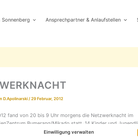
n Sonnenberg
Ansprechpartner & Anlaufstellen
ZWERKNACHT
on
D.Apolinarski
/
29 Februar, 2012
12 fand von 20 bis 9 Uhr morgens die Netzwerknacht im
enZentrum Bumerang/Mikado statt. 14 Kinder und Jugendl
en Betreuern Simone und Karsten und haben bei Brett- und
Einwilligung verwalten