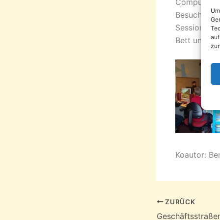
Computerspi
Um 
Besucher n
Ger
Session mit
Tec
auf
Bett und di
zur
Koautor: Be
ZURÜCK