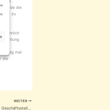
n alle
um
s wurde die
00 Uhr zu
Ds
al jährlich
en
Einrichtung
chen
o ruhig mal
r die
WEITER
Leute: Katja Loße, Geschäftsstellenleiterin der GGG