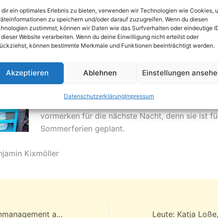
elen den Abend und die Nacht durchgespielt. Abends ware
dir ein optimales Erlebnis zu bieten, verwenden wir Technologien wie Cookies, 
och beim gemeinsamen Kochen zusammen und früh morgen
äteinformationen zu speichern und/oder darauf zuzugreifen. Wenn du diesen
 einem Frühstück beendet. Die jüngeren Kids gingen um 0.
hnologien zustimmst, können wir Daten wie das Surfverhalten oder eindeutige I
 dieser Website verarbeiten. Wenn du deine Einwilligung nicht erteilst oder
e älteren haben die Nacht zum Tag gemacht.
ückziehst, können bestimmte Merkmale und Funktionen beeinträchtigt werden.
Diese interessante und spaßige Sache findet 3 m
Akzeptieren
Ablehnen
Einstellungen anseh
in den großen Ferien am Sonnenberg statt. Die 
hat immer eine Truppe von Kinder und Jugendli
Datenschutzerklärung
Impressum
zusammen, die bei diesem Event mitmachen. Als
vormerken für die nächste Nacht, denn sie ist fü
Sommerferien geplant.
njamin Kixmöller
Geschäftsstraßenmanagement auf dem Sonnenberg – Veranstaltung am 20.03.2012