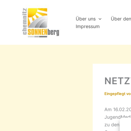
Zum
Inhalt
Über uns
Über de
springen
Impressum
NET
Eingepflegt v
Am 16.02.20
JugendMedi
zu den beid