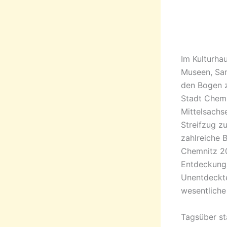
Im Kulturha
Museen, Sam
den Bogen z
Stadt Chemn
Mittelsachs
Streifzug 
zahlreiche 
Chemnitz 20
Entdeckung
Unentdeckte
wesentliche 
Tagsüber st