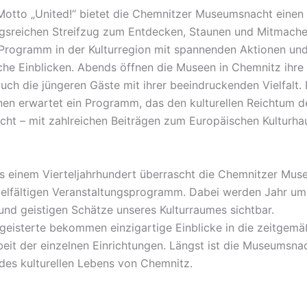
otto „United!“ bietet die Chemnitzer Museumsnacht einen
sreichen Streifzug zum Entdecken, Staunen und Mitmache
 Programm in der Kulturregion mit spannenden Aktionen un
he Einblicken. Abends öffnen die Museen in Chemnitz ihre
uch die jüngeren Gäste mit ihrer beeindruckenden Vielfalt. 
nen erwartet ein Programm, das den kulturellen Reichtum d
cht – mit zahlreichen Beiträgen zum Europäischen Kulturha
ls einem Vierteljahrhundert überrascht die Chemnitzer Mu
ielfältigen Veranstaltungsprogramm. Dabei werden Jahr um
 und geistigen Schätze unseres Kulturraumes sichtbar.
isterte bekommen einzigartige Einblicke in die zeitgemä
it der einzelnen Einrichtungen. Längst ist die Museumsnac
 des kulturellen Lebens von Chemnitz.