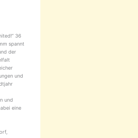
ited!“ 36
amm spannt
und der
lfalt
eicher
ungen und
dtjahr
n und
abei eine
orf,