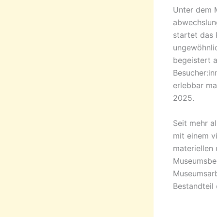
Unter dem M
abwechslung
startet das
ungewöhnlic
begeistert a
Besucher:in
erlebbar ma
2025.
Seit mehr a
mit einem v
materiellen
Museumsbege
Museumsarbe
Bestandteil