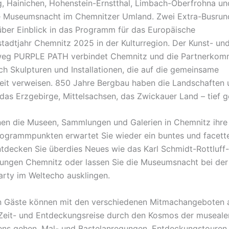
, Hainichen, Hohenstein-Ernstthal, Limbach-Oberfrohna un
e Museumsnacht im Chemnitzer Umland. Zwei Extra-Busrun
ber Einblick in das Programm für das Europäische
stadtjahr Chemnitz 2025 in der Kulturregion. Der Kunst- un
weg PURPLE PATH verbindet Chemnitz und die Partnerkom
h Skulpturen und Installationen, die auf die gemeinsame
it verweisen. 850 Jahre Bergbau haben die Landschaften
das Erzgebirge, Mittelsachsen, das Zwickauer Land – tief g
en die Museen, Sammlungen und Galerien in Chemnitz ihre 
ogrammpunkten erwartet Sie wieder ein buntes und facett
tdecken Sie überdies Neues wie das Karl Schmidt-Rottluff
ngen Chemnitz oder lassen Sie die Museumsnacht bei der
rty im Weltecho ausklingen.
n Gäste können mit den verschiedenen Mitmachangeboten a
eit- und Entdeckungsreise durch den Kosmos der museale
ens gehen. Mal- und Bastelanregungen, Entdeckungstouren