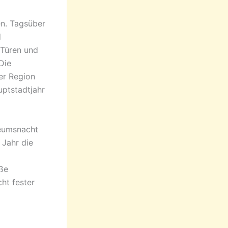
n. Tagsüber
d
 Türen und
Die
er Region
uptstadtjahr
seumsnacht
 Jahr die
ße
ht fester