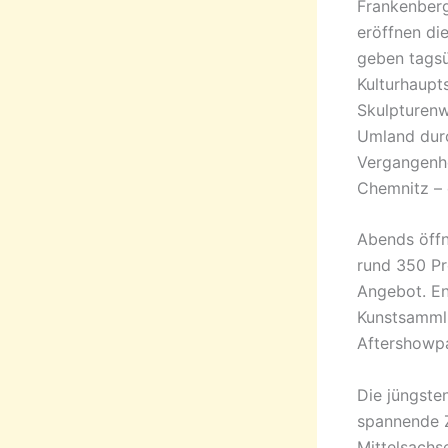
Frankenberg
eröffnen di
geben tagsü
Kulturhaupt
Skulpturen
Umland durc
Vergangenhe
Chemnitz – 
Abends öffn
rund 350 Pr
Angebot. En
Kunstsammlu
Aftershowpa
Die jüngste
spannende Z
Mittelsachs