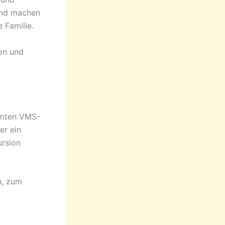
und machen
 Familie.
ion und
samten VMS-
er ein
ursion
n, zum