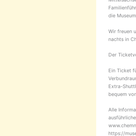
Familienfüh
die Museums
Wir freuen u
nachts in C
Der Ticketv
Ein Ticket 
Verbundraum
Extra-Shutt
bequem von
Alle Inform
ausführlich
www.chemni
https://mus