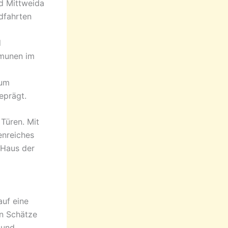
d Mittweida
dfahrten
d
munen im
 um
eprägt.
Türen. Mit
enreiches
-Haus der
uf eine
n Schätze
 und