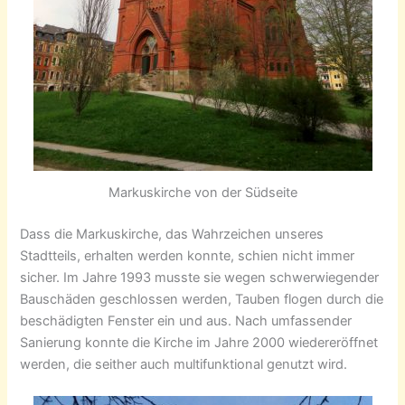
Markuskirche von der Südseite
Dass die Markuskirche, das Wahrzeichen unseres
Stadtteils, erhalten werden konnte, schien nicht immer
sicher. Im Jahre 1993 musste sie wegen schwerwiegender
Bauschäden geschlossen werden, Tauben flogen durch die
beschädigten Fenster ein und aus. Nach umfassender
Sanierung konnte die Kirche im Jahre 2000 wiedereröffnet
werden, die seither auch multifunktional genutzt wird.