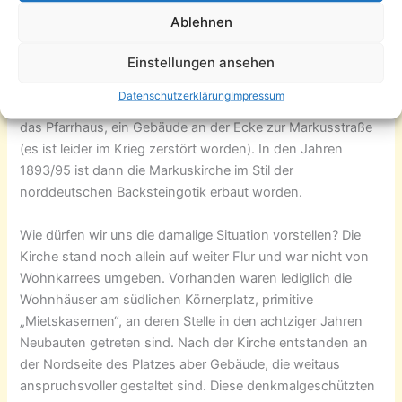
Johannisgemeinde zählte mittlerweile 30.000 Mitglieder, so
Ablehnen
dass man sich entschloss, eine neue Gemeinde, die
Einstellungen ansehen
Markusgemeinde, von ihr abzutrennen. Die
Johannisgemeinde erwarb also ein Baugelände auf dem
Datenschutzerklärung
Impressum
östlichen Teil des Körnerplatzes. Zuerst entstand aber 1891
das Pfarrhaus, ein Gebäude an der Ecke zur Markusstraße
(es ist leider im Krieg zerstört worden). In den Jahren
1893/95 ist dann die Markuskirche im Stil der
norddeutschen Backsteingotik erbaut worden.
Wie dürfen wir uns die damalige Situation vorstellen? Die
Kirche stand noch allein auf weiter Flur und war nicht von
Wohnkarrees umgeben. Vorhanden waren lediglich die
Wohnhäuser am südlichen Körnerplatz, primitive
„Mietskasernen“, an deren Stelle in den achtziger Jahren
Neubauten getreten sind. Nach der Kirche entstanden an
der Nordseite des Platzes aber Gebäude, die weitaus
anspruchsvoller gestaltet sind. Diese denkmalgeschützten