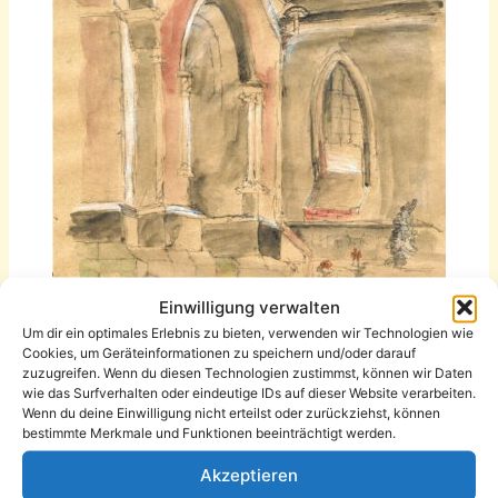
Einwilligung verwalten
Um dir ein optimales Erlebnis zu bieten, verwenden wir Technologien wie
Zeichnung von Stephan Weingart
Cookies, um Geräteinformationen zu speichern und/oder darauf
zuzugreifen. Wenn du diesen Technologien zustimmst, können wir Daten
Wie war es aber wirklich? Vor 1900 war unser Stadtteil so
wie das Surfverhalten oder eindeutige IDs auf dieser Website verarbeiten.
Wenn du deine Einwilligung nicht erteilst oder zurückziehst, können
stark angewachsen, dass ein neuer großer Kirchenbau
bestimmte Merkmale und Funktionen beeinträchtigt werden.
notwendig wurde. Die Anregung dafür ging vom östlichen
bürgerlichen Bezirksverein, der damaligen Vertretung der
Akzeptieren
Einwohner vom Sonnenberg, aus. Denn die zuständige