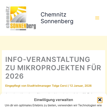
Zum
Inhalt
Chemnitz
springen
Sonnenberg
INFO-VERANSTALTUNG
ZU MIKROPROJEKTEN FÜR
2026
Eingepflegt von
Stadtteilmanager Tolga Cerci
/
12 Januar, 2026
Aus dem Kreatives Chemnitz-Newsletter:
“ Am
11. Februar
Einwilligung verwalten
2026 um 18:00 Uhr
informiert die
Kulturhauptstadt
Um dir ein optimales Erlebnis zu bieten, verwenden wir Technologien wie
Europas Chemnitz 2025 gGmbH in