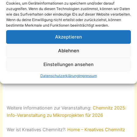
Cookies, um Geräteinformationen zu speichern und/oder darauf
der
Hartmannfabrik
über
Open Calls für Mikroprojekte im
zuzugreifen. Wenn du diesen Technologien zustimmst, können wir Daten
Brückenjahr 2026
. Vorgestellt werden Termine,
wie das Surfverhalten oder eindeutige IDs auf dieser Website verarbeiten.
Wenn du deine Einwilligung nicht erteilst oder zurückziehst, können
Bewerbungsmodalitäten und praktische Hinweise zur
bestimmte Merkmale und Funktionen beeinträchtigt werden.
Umsetzung eigener Projektideen.
Akzeptieren
Das Brückenjahr 2026 verbindet das Kulturhauptstadtjahr
2025 mit zukünftigen kulturellen Entwicklungen in
Ablehnen
Chemnitz und der Region. Die Mikroprojekte richten sich
Einstellungen ansehen
an eine breite urbane und regionale Öffentlichkeit und
fördern neue kulturelle Formate, Begegnungen und
Datenschutzerklärung
Impressum
demokratische Beteiligung.
Eintritt frei.“
Weitere Informationen zur Veranstaltung:
Chemnitz 2025:
Info-Veranstaltung zu Mikroprojekten für 2026
Wer ist Kreatives Chemnitz?:
Home – Kreatives Chemnitz