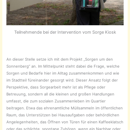
Teilnehmende bei der Intervention vom Sorge Kiosk
An dieser Stelle setze ich mit dem Projekt „Sorgen um den
Sonnenberg“ an. Im Mittelpunkt steht dabei die Frage, welche
Sorgen und Bedarfe hier im Alltag zusammenkommen und wie
im Stadtteil füreinander gesorgt wird. Dieser Ansatz folgt der
Perspektive, dass Sorgearbeit mehr ist als Pflege oder
Betreuung, sondern all die kleinen und großen Handlungen
umfasst, die zum sozialen Zusammenleben im Quartier
beitragen. Etwa das ehrenamtliche Müllsammeln im öffentlichen
Raum, das Unterstützen bei Hausaufgaben oder behördlichen
Angelegenheiten, das Öffnen von Türen für einen Kaffeeklatsch
oder das schlichte, spontane Zuhören, wenn ein Nachbar oder