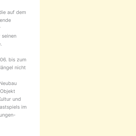
die auf dem
hende
r
r seinen
.
.06. bis zum
ängel nicht
d Neubau
 Objekt
Kultur und
stspiels im
hungen-