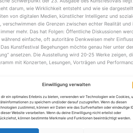
sche Schwerpunkt der 23. Ausgabe des Kunstfestivals liegt
eht darum, wie Wirklichkeit entsteht und wie sie dargestellt
iten von digitalen Medien, künstlicher Intelligenz und sozia
 verschwimmen die Grenzen zwischen echter Realität und i
t immer mehr. Das hat Folgen: Öffentliche Diskussionen wer
, während einfache, oft autoritäre Denkweisen mehr Einflus
as Kunstfestival Begehungen möchte genau hier unter de
lung“ ansetzen. Die Ausstellung wird 20-25 Werke zeigen, di
gramm mit Konzerten, Lesungen, Vorträgen und Performanc
Einwilligung verwalten
m der Begehungen ist es eine tiefe Überzeugung, dass all
von Herkunft, Alter, finanziellen Möglichkeiten oder körper
dir ein optimales Erlebnis zu bieten, verwenden wir Technologien wie Cookies, 
ngen das Kunstfestival besuchen können. Deshalb sind die
äteinformationen zu speichern und/oder darauf zuzugreifen. Wenn du diesen
hnologien zustimmst, können wir Daten wie das Surfverhalten oder eindeutige I
g angelegt, außerdem werden Kinderführungen sowie Führ
 dieser Website verarbeiten. Wenn du deine Einwilligung nicht erteilst oder
ache angeboten. Bereits seit 2016 unternimmt das Kunstfe
ückziehst, können bestimmte Merkmale und Funktionen beeinträchtigt werden.
me Anstrengungen, um Menschen mit Einschränkungen des
parats sowie des Hör- oder Sehsinns einen unkomplizier