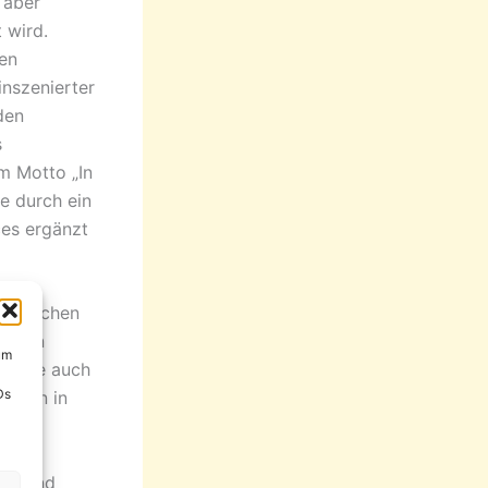
 aber
 wird.
len
nszenierter
den
s
m Motto „In
e durch ein
es ergänzt
e Menschen
lichen
um
 Texte auch
Ds
ungen in
stival
ten und