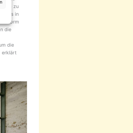
en
nkten zu
ibt es in
lattform
n die
um die
 erklärt