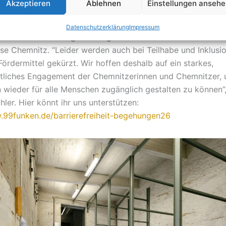
Akzeptieren
Ablehnen
Einstellungen anseh
ändlichen Zugang zur Ausstellung und zu allen Programmpu
. Für die Finanzierung der Maßnahmen zur Barrierefreiheit g
Datenschutzerklärung
Impressum
 eine Crowdfunding-Aktion gemeinsam mit der 99Funken-P
se Chemnitz. “Leider werden auch bei Teilhabe und Inklusio
Fördermittel gekürzt. Wir hoffen deshalb auf ein starkes,
tliches Engagement der Chemnitzerinnen und Chemnitzer, 
wieder für alle Menschen zugänglich gestalten zu können”,
ler. Hier könnt ihr uns unterstützen:
.99funken.de/barrierefreiheit-begehungen26