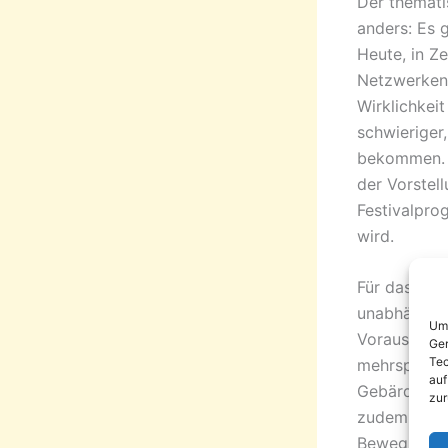
Der themati
anders: Es g
Heute, in Ze
Netzwerken,
Wirklichkei
schwieriger
bekommen. D
der Vorstel
Festivalpro
wird.
Für das Tea
unabhängig 
Um 
Voraussetzu
Ger
Tec
mehrsprachi
auf
Gebärdenspr
zur
zudem enor
Bewegungsap