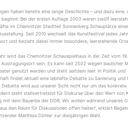
gen haben bereits eine lange Geschichte – und dazu eine, 
beginnt: Bei der ersten Auflage 2003 waren zwölf leerste
fte im Chemnitzer Stadtteil Sonnenberg Schauplätze eine
Ausstellung. Seit 2010 wechselt das Kunstfestival jedes Jah
ort und bezieht dabei immer besondere, leerstehende Orte
ahr wird das Chemnitzer Schauspielhaus in der Zeit vom 19
 Austragungsort sein. Es kann seit 2022 wegen baulicher M
eater genutzt werden und steht seitdem leer. In Politik und
schaft findet aktuell eine lebhafte Debatte zu Sanierung un
se Debatte wird aus unserer Sicht nicht nur um das konkrete
ndern steht stellvertretend für Diskurse über den Wert von 
mit dem Bauerbe der DDR. Wir wollen während unseres Ga
aus den Raum für Diskussionen offen halten”, erklärt Bege
itzender Matthias Döhler zur diesjährigen Wahl.