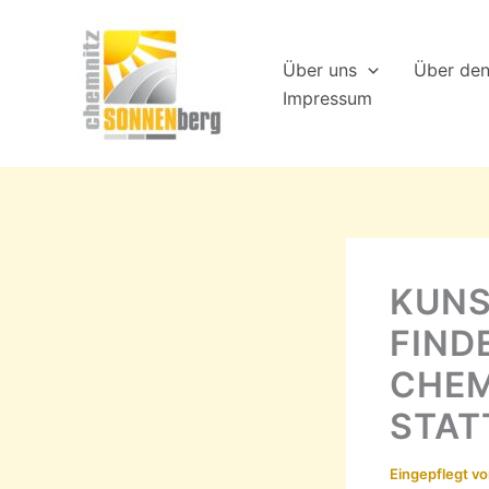
Zum
Inhalt
Über uns
Über de
springen
Impressum
KUNS
FIND
CHEM
STAT
Eingepflegt v