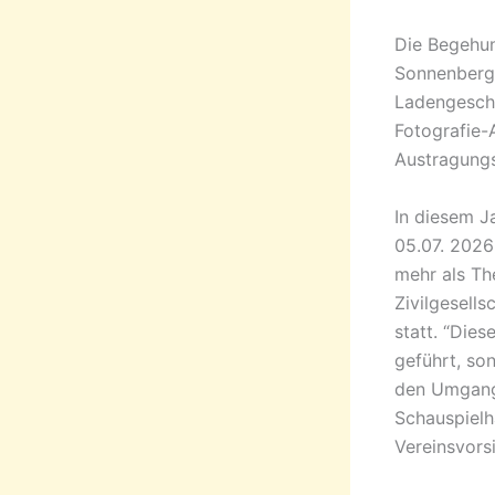
Die Begehun
Sonnenberg 
Ladengeschä
Fotografie-
Austragungs
In diesem J
05.07. 2026
mehr als Th
Zivilgesell
statt. “Die
geführt, so
den Umgang 
Schauspielh
Vereinsvors