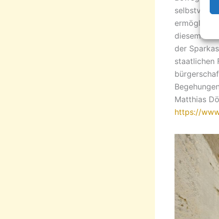
selbstverst
ermöglichen
diesem Jahr
der Sparkas
staatlichen 
bürgerschaf
Begehungen 
Matthias Döh
https://www