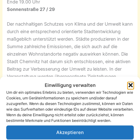
Ende 19.00 Uhr
Sonnenstraße 27 / 29
Der nachhaltigen Schutzes von Klima und der Umwelt kann
durch eine entsprechend orientierte Stadtentwicklung
maßgeblich unterstützt werden. Städte produzieren in der
Summe zahlreiche Emissionen, die sich auch auf die
einzelnen Wohnstandorte negativ auswirken können. Die
Stadt Chemnitz hat darum sich entschlossen, eine aktiven
Beitrag zur Verbesserung der Umwelt zu leisten. In der
Veranstaltung werden übergeordnete Zielstellungen
erläutert und wie diese mit Hilfe von bereitstehenden
Einwilligung verwalten
Förderprogrammen umgesetzt werden sollen. Es wird
Um dir ein optimales Erlebnis zu bieten, verwenden wir Technologien wie
Cookies, um Geräteinformationen zu speichern und/oder darauf
aufgezeigt, wie sich die Stadt Chemnitz im Bereich des
zuzugreifen. Wenn du diesen Technologien zustimmst, können wir Daten
Sonnenberges mit der Thematik befasst. Als praktisches
wie das Surfverhalten oder eindeutige IDs auf dieser Website verarbeiten.
Beispiel soll die Konzeption des Nahwärmenetzes im
Wenn du deine Einwilligung nicht erteilst oder zurückziehst, können
bestimmte Merkmale und Funktionen beeinträchtigt werden.
Karree 49 vorgestellt werden.
Akzeptieren
Ablauf der Veranstaltung: