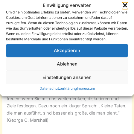
Einwilligung verwalten
Stärkung des Umfelds und durch eine gemeinsame
Um dir ein optimales Erlebnis zu bieten, verwenden wir Technologien wie
Gewerbe- und Standortinitiative weiter zu entwickeln.
Wir
Cookies, um Geräteinformationen zu speichern und/oder darauf
können Netzwerke bieten, gemeinsame Aktionen und eine
zuzugreifen. Wenn du diesen Technologien zustimmst, können wir Daten
Interessensvertretung für die Stadtteilwirtschaft am
wie das Surfverhalten oder eindeutige IDs auf dieser Website verarbeiten.
Wenn du deine Einwilligung nicht erteilst oder zurückziehst, können
Sonnenberg.
bestimmte Merkmale und Funktionen beeinträchtigt werden.
Wir treffen uns am Dienstag, den 10.07.2012 ab 19 Uhr an
Akzeptieren
gewohnter Stelle im Lesecafé „Kaffeesatz“ auf der
Zietenstraße 40.
Ablehnen
Einstellungen ansehen
Auf der Tagesordnung haben wir eine gemeinsame
Internetpräsenz, unseren Maßnahmenkatalog, anstehende
Datenschutzerklärung
Impressum
Veranstaltungen und Aktionen stehen. Wir würden uns
freuen, wenn Sie mit uns weiterdenken, diskutieren und
Ziele festlegen. Dazu noch ein kluger Spruch: „Kleine Taten,
die man ausführt, sind besser als große, die man plant.“
(George C. Marshall)