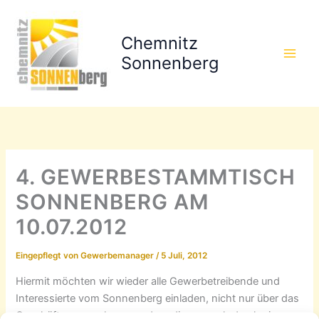
Zum
Inhalt
Chemnitz
springen
Sonnenberg
4. GEWERBESTAMMTISCH
SONNENBERG AM
10.07.2012
Eingepflegt von
Gewerbemanager
/
5 Juli, 2012
Hiermit möchten wir wieder alle Gewerbetreibende und
Interessierte vom Sonnenberg einladen, nicht nur über das
Geschäft zu sprechen, sondern dieses auch durch eine