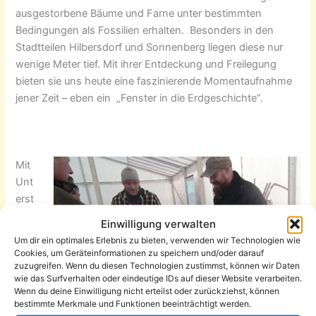
ausgestorbene Bäume und Farne unter bestimmten
Bedingungen als Fossilien erhalten. Besonders in den
Stadtteilen Hilbersdorf und Sonnenberg liegen diese nur
wenige Meter tief. Mit ihrer Entdeckung und Freilegung
bieten sie uns heute eine faszinierende Momentaufnahme
jener Zeit – eben ein „Fenster in die Erdgeschichte“.
Mit
Unt
erst
ützu
Einwilligung verwalten
ng
Um dir ein optimales Erlebnis zu bieten, verwenden wir Technologien wie
von
Cookies, um Geräteinformationen zu speichern und/oder darauf
zuzugreifen. Wenn du diesen Technologien zustimmst, können wir Daten
Förd
wie das Surfverhalten oder eindeutige IDs auf dieser Website verarbeiten.
ermi
Wenn du deine Einwilligung nicht erteilst oder zurückziehst, können
tteln
bestimmte Merkmale und Funktionen beeinträchtigt werden.