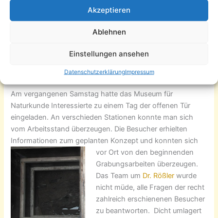
der
Akzeptieren
Euro
päischen Union (EFRE) entsteht auf dem Areal des
Ablehnen
ehemaligen Europa-Kino an der Glockenstraße eine
permanente Ausgrabungsstelle zum Versteinerten Wald,
Einstellungen ansehen
welche Bewohnern des Sonnenbergs und Besuchern
offensteht.
Datenschutzerklärung
Impressum
Am vergangenen Samstag hatte das Museum für
Naturkunde Interessierte zu einem Tag der offenen Tür
eingeladen. An verschieden Stationen konnte man sich
vom Arbeitsstand überzeugen. Die Besucher erhielten
Informationen zum geplanten Konzept und konnten sich
vor Ort von
den beginnenden
Grabungsarbeiten überzeugen.
Das Team um
Dr. Rößler
wurde
nicht müde, alle Fragen der recht
zahlreich erschienenen Besucher
zu beantworten. Dicht umlagert