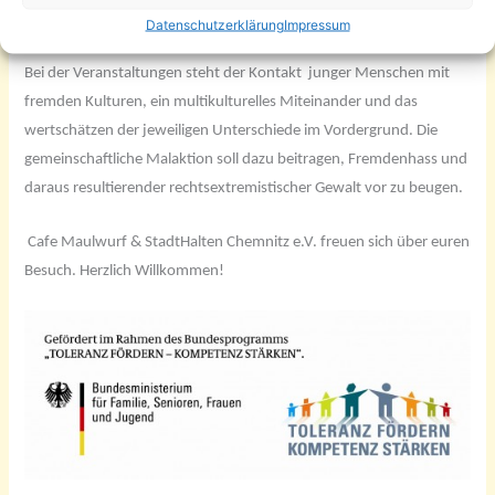
weitere farbenfrohe Bildtafeln für den Sonnenberg entstehen.
Datenschutzerklärung
Impressum
Bei der Veranstaltungen steht der Kontakt junger Menschen mit
fremden Kulturen, ein multikulturelles Miteinander und das
wertschätzen der jeweiligen Unterschiede im Vordergrund. Die
gemeinschaftliche Malaktion soll dazu beitragen, Fremdenhass und
daraus resultierender rechtsextremistischer Gewalt vor zu beugen.
Cafe Maulwurf & StadtHalten Chemnitz e.V. freuen sich über euren
Besuch. Herzlich Willkommen!