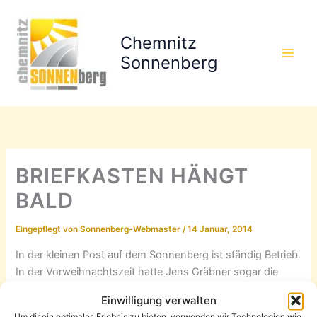
Zum
Inhalt
Chemnitz
springen
Sonnenberg
BRIEFKASTEN HÄNGT
BALD
Eingepflegt von
Sonnenberg-Webmaster
/
14 Januar, 2014
In der kleinen Post auf dem Sonnenberg ist ständig Betrieb.
In der Vorweihnachtszeit hatte Jens Gräbner sogar die
Öffnungszeiten verlängert, um späte Kunden zu bedienen.
Einwilligung verwalten
Wie steht es eigentlich mit den zusätzlichen
Um dir ein optimales Erlebnis zu bieten, verwenden wir Technologien wie