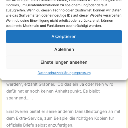
Dienstleistungen, die er bei der Post beantragt hat?
Cookies, um Geräteinformationen zu speichern und/oder darauf
zuzugreifen. Wenn du diesen Technologien zustimmst, können wir Daten
wie das Surfverhalten oder eindeutige IDs auf dieser Website verarbeiten.
Es ist nicht die erste Nachfrage nach dem Briefkasten vor
Wenn du deine Einwilligung nicht erteilst oder zurückziehst, können
der Tür. Doch jetzt gibt’s grünes Licht für die gelbe Kiste: In
bestimmte Merkmale und Funktionen beeinträchtigt werden.
Kürze soll sie draußen angebracht werden.
Akzeptieren
Und wie steht’s mit der dringenden Bitte,
Abholstelle für
Ablehnen
DHL-Sendungen
zu werden? Gleich nach der Eröffnung
hatten Hunderte dafür unterschrieben. „Beantragt war sie
Einstellungen ansehen
am 3.3. und am 6.12. erhielten wir die Nachricht, dass wir
auf postalischem Wege Bescheid bekämen. Jetzt wurden
Datenschutzerklärung
Impressum
wir angerufen, dass wir in etwas zwei Wochen informiert
werden“, erzählt Gräbner. Ob das ein Ja oder Nein wird,
dafür hat er noch keinen Anhaltspunkt. Es bleibt
spannend…. .
Einstweilen bietet er seine anderen Dienstleistungen an mit
dem Extra-Service, zum Beispiel die richtigen Kopien für
offizielle Briefe selbst anzufertigen.