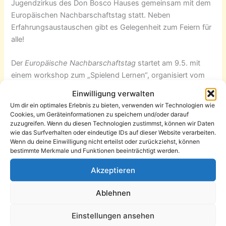
Jugendzirkus des Don Bosco Hauses gemeinsam mit dem
Europäischen Nachbarschaftstag statt. Neben
Erfahrungsaustauschen gibt es Gelegenheit zum Feiern für
alle!
Der
Europäische Nachbarschaftstag
startet am 9.5. mit
einem workshop zum „Spielend Lernen“, organisiert vom
Spielemuseum, anschließend werden bei einem
Einwilligung verwalten
Sonnenbergrundgang verschiedene Einrichtungen
Um dir ein optimales Erlebnis zu bieten, verwenden wir Technologien wie
besucht. Am 10.5. vormittags gibt es einen Austausch mit
Cookies, um Geräteinformationen zu speichern und/oder darauf
Vertretern aus Usti nad Labem zur Arbeit mit Behinderten,
zuzugreifen. Wenn du diesen Technologien zustimmst, können wir Daten
wie das Surfverhalten oder eindeutige IDs auf dieser Website verarbeiten.
nachmittags ist das Nachbarschaftsfest am
Wenn du deine Einwilligung nicht erteilst oder zurückziehst, können
Mehrgenerationenhaus in Kappel mit einem historischen
bestimmte Merkmale und Funktionen beeinträchtigt werden.
Shuttlebus vom Sonnenberg dorthin. Am Sonntag ab 12.00
Akzeptieren
Uhr ist das Nachbarschafts- und Zirkusfest des
Sonnenbergs an den Bunten Gärten. Vorbeikommen lohnt
Ablehnen
sich!
Einstellungen ansehen
Das genaue Programm für den Sonnenberg finden Sie hier