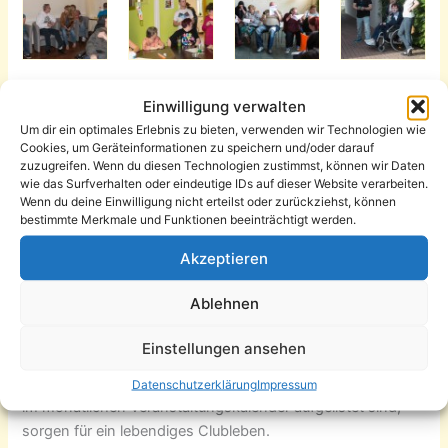
Einwilligung verwalten
Um dir ein optimales Erlebnis zu bieten, verwenden wir Technologien wie
Cookies, um Geräteinformationen zu speichern und/oder darauf
zuzugreifen. Wenn du diesen Technologien zustimmst, können wir Daten
wie das Surfverhalten oder eindeutige IDs auf dieser Website verarbeiten.
Wenn du deine Einwilligung nicht erteilst oder zurückziehst, können
bestimmte Merkmale und Funktionen beeinträchtigt werden.
In den sechs Jahren des Bestehens des Club Heinrich
Akzeptieren
beteiligten sich viele interessierte und neugierige Besucher
am Clubleben und trugen somit zur Verwirklichung der
Ablehnen
Zielstellung des Clubs bei: Menschen mit Behinderung die
Möglichkeit zur vielseitigen Freizeitgestaltung zu bieten.
Einstellungen ansehen
Gemeinsam Kochen & Essen, Kaffeeklatsch, Bastel- und
Sportveranstaltungen und zahlreiche weitere Angebote, die
Datenschutzerklärung
Impressum
im monatlichen Veranstaltungskalender aufgelistet sind,
sorgen für ein lebendiges Clubleben.