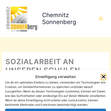
Zum
Inhalt
Chemnitz
springen
Sonnenberg
SOZIALARBEIT AN
UNSEREN SCHULEN
Einwilligung verwalten
Eingepflegt von
E.Koch
/
4 Juni, 2015
Um dir ein optimales Erlebnis zu bieten, verwenden wir Technologien wie
Cookies, um Geräteinformationen zu speichern und/oder darauf
Ein großer und interessanter Artikel in der Tageszeitung
zuzugreifen. Wenn du diesen Technologien zustimmst, können wir Daten
„Welt“ stellt
Schulsozialarbeiter vom Sonnenberg
vor. Mirko
wie das Surfverhalten oder eindeutige IDs auf dieser Website verarbeiten.
Wenn du deine Einwilligung nicht erteilst oder zurückziehst, können
Wohlrab und Theresa Reuter aus dem Don Bosco Haus
bestimmte Merkmale und Funktionen beeinträchtigt werden.
berichten darin über ihre Arbeit.