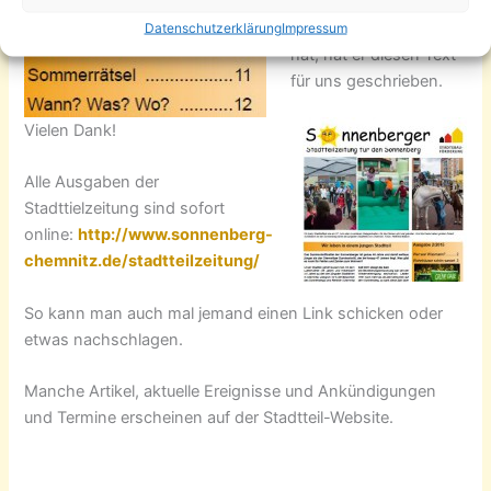
vor einiger Zeit auf den
Datenschutzerklärung
Impressum
Sonnenberg verlegt
hat, hat er diesen Text
für uns geschrieben.
Vielen Dank!
Alle Ausgaben der
Stadttielzeitung sind sofort
online:
http://www.sonnenberg-
chemnitz.de/stadtteilzeitung/
So kann man auch mal jemand einen Link schicken oder
etwas nachschlagen.
Manche Artikel, aktuelle Ereignisse und Ankündigungen
und Termine erscheinen auf der Stadtteil-Website.