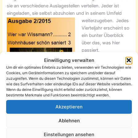
sie an verschiedene Auslagestellen verteilen. Jeder ist
eingeladen, sie selbst abzuholen und in seinem Umfeld
weiterzugeben.
Jedes
Vierteljahr erscheint so
ein bunter Überblick
über das, was hier
passiert.
Einwilligung verwalten
Titelthema sind diesmal
Um dir ein optimales Erlebnis zu bieten, verwenden wir Technologien wie
Zahlen und Fakten zur
Cookies, um Geräteinformationen zu speichern und/oder darauf
zuzugreifen. Wenn du diesen Technologien zustimmst, können wir Daten
Bevölkerung im
wie das Surfverhalten oder eindeutige IDs auf dieser Website verarbeiten.
Stadtteil.
„Wir leben in
Wenn du deine Einwilligung nicht erteilst oder zurückziehst, können
einem jungen Stadtteil“,
bestimmte Merkmale und Funktionen beeinträchtigt werden.
erklärt Ulrich Weiser
Akzeptieren
vom
FOG-Institut für
Markt- und
Ablehnen
Sozialforschung
. Weil
er selbst seine Firma
Einstellungen ansehen