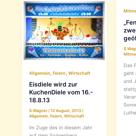
Mitm
„Fen
zwei
geö
S.Wag
Mitma
Das P
,
,
geht 
Allgemein
Feiern
Wirtschaft
und J
Eisdiele wird zur
statt
KuchenDiele vom 16.-
Veran
18.8.13
Sonn
S.Wagner
/
12 August, 2013
/
Luthe
Allgemein
,
Feiern
,
Wirtschaft
Im Zuge des in diesem Jahr
auf dem Sonnenberg