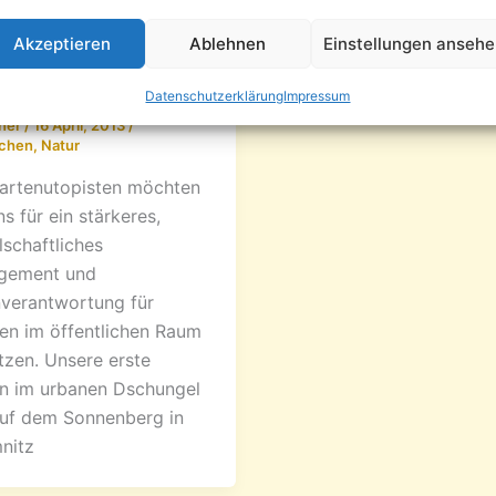
,
achen
Natur
Akzeptieren
Ablehnen
Einstellungen anseh
eneinsatz am 20.
l
Datenschutzerklärung
Impressum
ner
/
16 April, 2013
/
chen
,
Natur
artenutopisten möchten
ns für ein stärkeres,
lschaftliches
gement und
verantwortung für
en im öffentlichen Raum
tzen. Unsere erste
n im urbanen Dschungel
auf dem Sonnenberg in
nitz