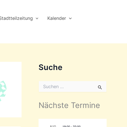
Stadtteilzeitung
Kalender
Suche
S
u
c
h
Nächste Termine
e
n
n
a
19:00
-
22:00
AUG.