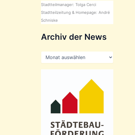
Stadtteilmanager: Tolga Cerci
Stadtteilzeitung & Homepage: André
Schniske
Archiv der News
A
r
c
h
i
v
d
e
r
N
e
w
s