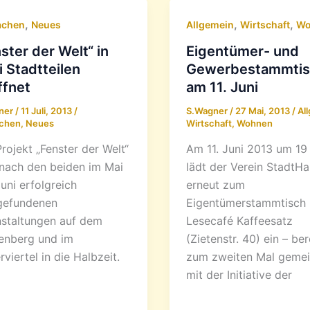
,
,
,
achen
Neues
Allgemein
Wirtschaft
Wo
ster der Welt“ in
Eigentümer- und
 Stadtteilen
Gewerbestammti
ffnet
am 11. Juni
ner
/
11 Juli, 2013
/
S.Wagner
/
27 Mai, 2013
/
Al
chen
,
Neues
Wirtschaft
,
Wohnen
rojekt „Fenster der Welt“
Am 11. Juni 2013 um 19
nach den beiden im Mai
lädt der Verein StadtHa
uni erfolgreich
erneut zum
gefundenen
Eigentümerstammtisch 
staltungen auf dem
Lesecafé Kaffeesatz
enberg und im
(Zietenstr. 40) ein – ber
rviertel in die Halbzeit.
zum zweiten Mal geme
mit der Initiative der