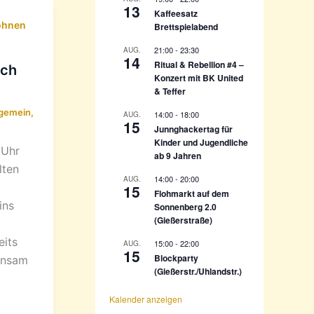
c
13
Kaffeesatz
h
hnen
Brettspielabend
:
21:00
-
23:30
AUG.
14
Ritual & Rebellion #4 –
sch
Konzert mit BK United
& Teffer
lgemein
,
14:00
-
18:00
AUG.
15
Junnghackertag für
Kinder und Jugendliche
 Uhr
ab 9 Jahren
lten
14:00
-
20:00
AUG.
15
Flohmarkt auf dem
ins
Sonnenberg 2.0
(Gießerstraße)
eits
15:00
-
22:00
AUG.
15
Blockparty
insam
(Gießerstr./Uhlandstr.)
Kalender anzeigen