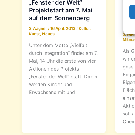
„Fenster der Welt“
Mitm
Projektstart am 7. Mai
Gart
auf dem Sonnenberg
Apri
S.Wagner
/
16 April, 2013
/
Kultur
,
Kunst
,
Neues
S.Wag
Mitma
Unter dem Motto „Vielfalt
Als G
durch Integration“ findet am 7.
wir u
Mai, 14 Uhr die erste von vier
gesel
Aktionen des Projekts
Enga
„Fenster der Welt“ statt. Dabei
Eigen
werden Kinder und
Fläch
Erwachsene mit und
einse
Aktio
soll 
Chem