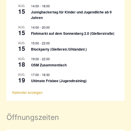
a
14:00
-
18:00
AUG.
15
c
Junnghackertag für Kinder und Jugendliche ab 9
h
Jahren
:
14:00
-
20:00
AUG.
15
Flohmarkt auf dem Sonnenberg 2.0 (Gießerstraße)
15:00
-
22:00
AUG.
15
Blockparty (Gießerstr./Uhlandstr.)
19:00
-
22:00
AUG.
18
OSM Zusammentisch
17:00
-
18:30
AUG.
19
Ultimate Frisbee (Jugendtraining)
Kalender anzeigen
Öffnungszeiten