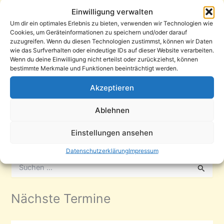
besondere Überraschung …
Einwilligung verwalten
Um dir ein optimales Erlebnis zu bieten, verwenden wir Technologien wie
Cookies, um Geräteinformationen zu speichern und/oder darauf
zuzugreifen. Wenn du diesen Technologien zustimmst, können wir Daten
wie das Surfverhalten oder eindeutige IDs auf dieser Website verarbeiten.
←
Zurück
1
2
Wenn du deine Einwilligung nicht erteilst oder zurückziehst, können
bestimmte Merkmale und Funktionen beeinträchtigt werden.
Akzeptieren
Ablehnen
Einstellungen ansehen
Suche
Datenschutzerklärung
Impressum
S
u
c
h
Nächste Termine
e
n
n