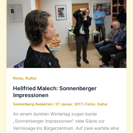
,
Fotos
Kultur
Hellfried Malech: Sonnenberger
Impressionen
Sonnenberg-Redaktion
/
27 Januar, 2017
/
Fotos
,
Kultur
An einem dunklen Wintertag zogen bunte
„Sonnenberger Impressionen“ viele Gäste zur
Vernissage ins Bürgerzentrum. Auf zwei wartete eine