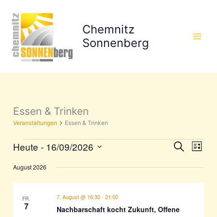
Zum
Inhalt
Chemnitz
springen
Sonnenberg
Essen & Trinken
Veranstaltungen
Essen & Trinken
Heute
 - 
16/09/2026
Veranstaltungen
Veranstaltun
Veran
Suche
Liste
Suche
Ansic
Datum
August 2026
wählen.
und
Navig
Ansichten,
Navigation
7. August @ 16:30
-
21:00
FR.
7
Nachbarschaft kocht Zukunft, Offene