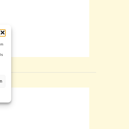
um
Ds
en