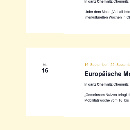
In ganz Chemnitz
Chemnitz
Unter dem Motto „Vielfalt le
Interkulturellen Wochen in C
16. September
-
22. Septem
MI.
16
Europäische Mo
In ganz Chemnitz
Chemnitz
„Gemeinsam Nutzen bringt di
Mobilitätswoche vom 16. bis 2