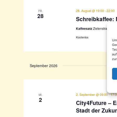
28. August @ 19:00
-
22:00
FR.
28
Schreibkaffee:
Kaffeesatz
Zietenstraße 40
Kostenlos
Um 
Ger
Tec
auf
zur
September 2026
2. September @ 09:00
-
17:
MI.
2
City4Future – E
Stadt der Zukun