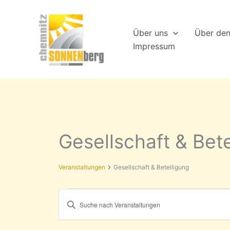
Zum
Inhalt
Über uns
Über de
springen
Impressum
Gesellschaft & Bet
Veranstaltungen
Gesellschaft & Beteiligung
Veranstaltungen
Veranstaltungen
Bitte
Suche
Schlüsselwort
eingeben.
und