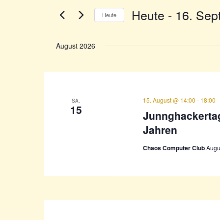
Suche
Ansichten,
Heute
 - 
16. Sep
nach
Heute
Navigation
Veranstaltungen
Datum
Schlüsselwort.
wählen.
August 2026
15. August @ 14:00
-
18:00
SA.
15
Junnghackertag
Jahren
Chaos Computer Club
Augu