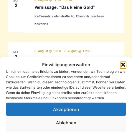
SO.
2
Vernissage: “Das kleine Gold”
Zietenstraße 40, Chemnitz, Sachsen
Kaffeesatz
Kostenlos
3. August @ 10:00
-
7. August @ 11:30
MO.
3
Der rätselhafte Rucksack
Einwilligung verwalten
Grabung "Fenster in die Erdgeschichte"
Um dir ein optimales Erlebnis zu bieten, verwenden wir Technologien wie
Glockenstraße 16, Chemnitz, Sachsen, Germany
Cookies, um Geräteinformationen zu speichern und/oder darauf
frei
zuzugreifen. Wenn du diesen Technologien zustimmst, können wir Daten
wie das Surfverhalten oder eindeutige IDs auf dieser Website verarbeiten.
Wenn du deine Einwilligung nicht erteilst oder zurückziehst, können
bestimmte Merkmale und Funktionen beeinträchtigt werden.
5. August @ 14:00
-
17:00
MI.
Akzeptieren
5
Kostenloser Bogenschießen-
Workshop für Kinder und Jugendliche
Ablehnen
Gelände des Chemnitzer Polizeisportvereins