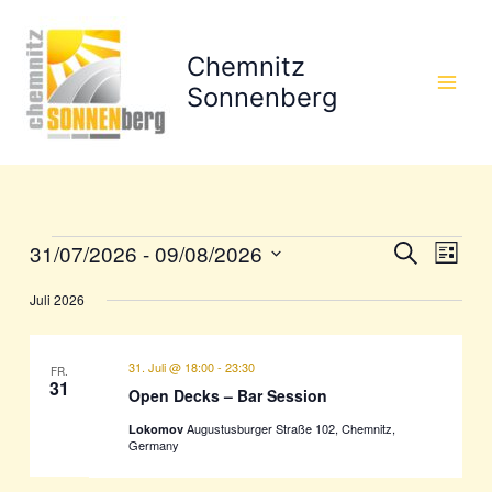
Zum
Inhalt
Chemnitz
springen
Sonnenberg
31/07/2026
 - 
09/08/2026
Veranstaltungen
Veranstaltun
Veran
Suche
Liste
Suche
Ansic
Datum
Juli 2026
wählen.
und
Navig
Ansichten,
Navigation
31. Juli @ 18:00
-
23:30
FR.
31
Open Decks – Bar Session
Augustusburger Straße 102, Chemnitz,
Lokomov
Germany