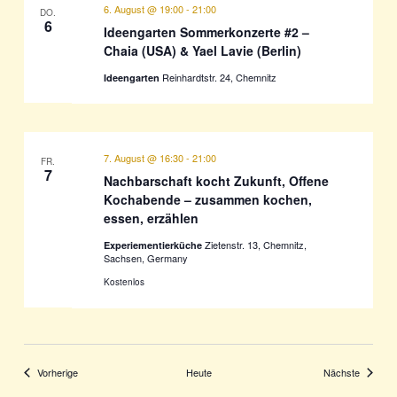
6. August @ 19:00
-
21:00
DO.
6
Ideengarten Sommerkonzerte #2 –
Chaia (USA) & Yael Lavie (Berlin)
Reinhardtstr. 24, Chemnitz
Ideengarten
7. August @ 16:30
-
21:00
FR.
7
Nachbarschaft kocht Zukunft, Offene
Kochabende – zusammen kochen,
essen, erzählen
Zietenstr. 13, Chemnitz,
Experiementierküche
Sachsen, Germany
Kostenlos
Veranstaltungen
Veransta
Vorherige
Heute
Nächste