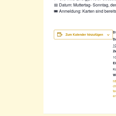
📅 Datum: Muttertag- Sonntag, de
🎟 Anmeldung: Karten sind bereits 
D
Zum Kalender hinzufügen
D
10
Ze
10
Ei
Ko
W
ht
ch
te
en