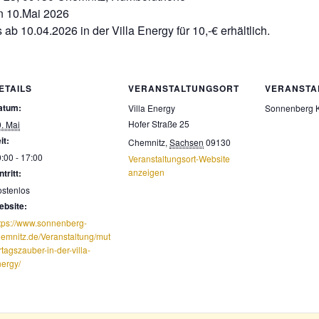
n 10.Mai 2026
ab 10.04.2026 in der Villa Energy für 10,-€ erhältlich.
ETAILS
VERANSTALTUNGSORT
VERANSTA
atum:
Villa Energy
Sonnenberg 
Hofer Straße 25
. Mai
it:
Chemnitz
,
Sachsen
09130
:00 - 17:00
Veranstaltungsort-Website
anzeigen
ntritt:
stenlos
ebsite:
tps://www.sonnenberg-
emnitz.de/Veranstaltung/mut
rtagszauber-in-der-villa-
ergy/