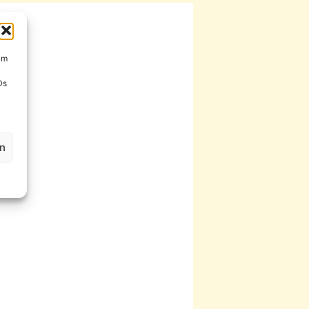
um
Ds
en