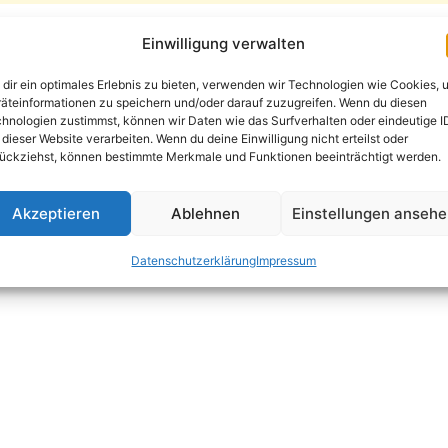
Einwilligung verwalten
Batic & Leitmayr
dir ein optimales Erlebnis zu bieten, verwenden wir Technologien wie Cookies, 
Zum Kalender hinzufügen
äteinformationen zu speichern und/oder darauf zuzugreifen. Wenn du diesen
hnologien zustimmst, können wir Daten wie das Surfverhalten oder eindeutige I
 dieser Website verarbeiten. Wenn du deine Einwilligung nicht erteilst oder
ückziehst, können bestimmte Merkmale und Funktionen beeinträchtigt werden.
STALTUNGSORT
VERANSTALTER
Akzeptieren
Ablehnen
Einstellungen anseh
Sonnenberg Kalender
Datenschutzerklärung
Impressum