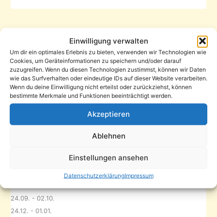
Öffnungszeiten
Einwilligung verwalten
Um dir ein optimales Erlebnis zu bieten, verwenden wir Technologien wie
Cookies, um Geräteinformationen zu speichern und/oder darauf
Mo–Do
zuzugreifen. Wenn du diesen Technologien zustimmst, können wir Daten
10–16 Uhr (Pause 12–13 Uhr)
wie das Surfverhalten oder eindeutige IDs auf dieser Website verarbeiten.
Wenn du deine Einwilligung nicht erteilst oder zurückziehst, können
Fr
bestimmte Merkmale und Funktionen beeinträchtigt werden.
13–18 Uhr
Akzeptieren
Die SWG und die Caritas befinden sich ebenfalls im KIEZBÜRO
,
Ablehnen
haben aber eigene Sprechzeiten (s. Aushänge am
Haupteingang).
Einstellungen ansehen
Urlaub Stadtteilmanagement (2026):
Datenschutzerklärung
Impressum
22.07. - 04.08.
24.09. - 02.10.
24.12. - 01.01.