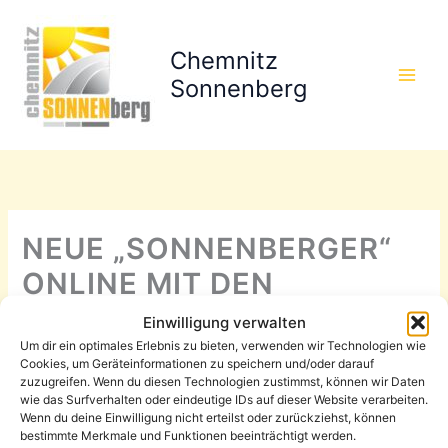
Zum
Inhalt
Chemnitz
springen
Sonnenberg
NEUE „SONNENBERGER“
ONLINE MIT DEN
NEUSTEN TERMINEN!
Einwilligung verwalten
Um dir ein optimales Erlebnis zu bieten, verwenden wir Technologien wie
Eingepflegt von
Stadtteilmanager Tolga Cerci
/
28 Februar, 2025
Cookies, um Geräteinformationen zu speichern und/oder darauf
zuzugreifen. Wenn du diesen Technologien zustimmst, können wir Daten
In analoger Form dann ab
wie das Surfverhalten oder eindeutige IDs auf dieser Website verarbeiten.
Wenn du deine Einwilligung nicht erteilst oder zurückziehst, können
der zweiten März-Woche.
bestimmte Merkmale und Funktionen beeinträchtigt werden.
Leider hat sich auf Grund