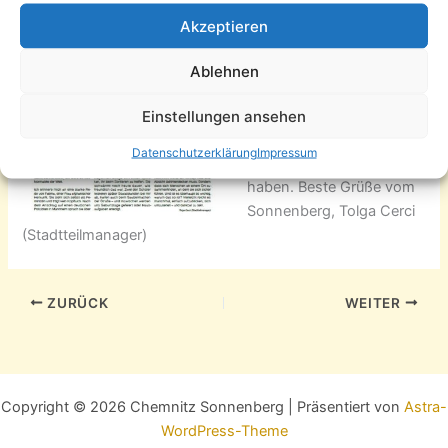
einen kleinen
Akzeptieren
Krankheitswelle Alles um
eine Woche verzögert. Ist
Ablehnen
aber eine echt schöne
Ausgabe geworden, wie
Einstellungen ansehen
ich finde. Vielen Dank an
Datenschutzerklärung
Impressum
Alle, die dazu beigetragen
haben. Beste Grüße vom
Sonnenberg, Tolga Cerci
(Stadtteilmanager)
ZURÜCK
WEITER
Copyright © 2026 Chemnitz Sonnenberg | Präsentiert von
Astra-
WordPress-Theme