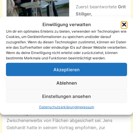
Zuerst beantwortete
Grit
Stillger,
Abteilungsleiterin
Einwilligung verwalten
Stadterneuerung
, die
Petra Wesseler, Frank Rothe,
Um dir ein optimales Erlebnis zu bieten, verwenden wir Technologien wie
Frage von
Stadträtin
Cookies, um Geräteinformationen zu speichern und/oder darauf
Lars Fassmann, Elke Koch,
zuzugreifen. Wenn du diesen Technologien zustimmst, können wir Daten
Petra Zais
nach der
Jens Gerhardt
wie das Surfverhalten oder eindeutige IDs auf dieser Website verarbeiten.
Wirkung der vielen
Wenn du deine Einwilligung nicht erteilst oder zurückziehst, können
Fördermillionen, die seit
bestimmte Merkmale und Funktionen beeinträchtigt werden.
1990 ins Viertel geflossen waren. Sie bestätigte, dass ein
Akzeptieren
Euro Fördergeld bis zu sieben Euro Investitionen auslöse.
55 private Gebäude wurden saniert und 60 gesichert.
Ablehnen
Dreiviertel der Arbeit sei bereits geschafft. Lag der
Schwerpunkt anfangs im gründerzeitlichen Kern,
Einstellungen ansehen
verschiebe er sich nun auf den nördlichen Sonnenberg.
Datenschutzerklärung
Impressum
Weiter fragte Petra Zais, ob das Instrument des
Zwischenerwerbs von Flächen abgesichert sei. Jens
Gebhardt hatte in seinem Vortrag empfohlen, zur