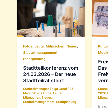
,
,
,
,
Fotos
Leute
Mitmachen
Neues
Kultu
,
Stadteilmanagement
Musi
Stadtplanung
Frei
Stadtteilkonferenz vom
Das
24.03.2026 – Der neue
Frei
Stadtteilrat steht!
verm
Stadtteilmanager Tolga Cerci
/
25
Sonne
März, 2026
/
Fotos
,
Leute
,
2026
Mitmachen
,
Neues
,
Mitma
Stadteilmanagement
,
Stadtplanung
Ehren