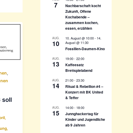
c
7
Nachbarschaft kocht
h
Zukunft, Offene
:
Kochabende –
zusammen kochen,
essen, erzählen
10. August @ 10:00
-
14.
AUG.
10
August @ 11:30
Fossilien-Daumen-Kino
19:00
-
22:00
AUG.
13
Kaffeesatz
Brettspielabend
,
hen
21:00
-
23:30
AUG.
nen
14
Ritual & Rebellion #4 –
Konzert mit BK United
& Teffer
soll
14:00
-
18:00
AUG.
15
Junnghackertag für
ril,
Kinder und Jugendliche
ab 9 Jahren
nung
,