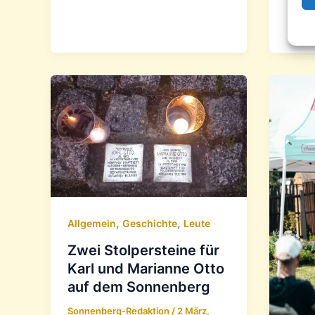
,
,
Allgemein
Geschichte
Leute
Zwei Stolpersteine für
Karl und Marianne Otto
auf dem Sonnenberg
Sonnenberg-Redaktion
/
2 März,