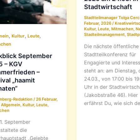
Stadtwirtschaft
Stadtteilmanager Tolga Cerc
Februar, 2026
/
Kreativwirts
Kultur
,
Leute
,
Mitmachen
,
N
Stadteilmanagement
,
Stadtp
,
,
,
mein
Kultur
Leute
achen
Die nächste öffentliche
Stadtteilkonferenz für
kblick September
Engagierte und Interess
5 – KGV
steht an: am Dienstag, 
merfrieden –
24.03., von 17:00 bis 19
ival „haamit
Uhr in der Stadtwirtsch
maten“
(Jakobstraße 46). Hier
nberg-Redaktion
/
26 Februar,
erfährst Du, wie sich de
/
Allgemein
,
Kultur
,
Leute
,
chen
1. September
staltete die
rhauptstadt „Gelebte