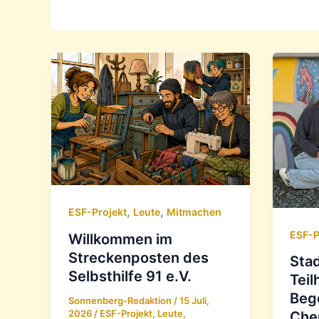
,
,
ESF-Projekt
Leute
Mitmachen
ESF-P
Willkommen im
Streckenposten des
Stad
Selbsthilfe 91 e.V.
Teil
Beg
Sonnenberg-Redaktion
/
15 Juli,
2026
/
ESF-Projekt
,
Leute
,
Che