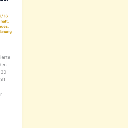
i
/
16
chaft
,
eues
,
lanung
ierte
den
:30
aft
r