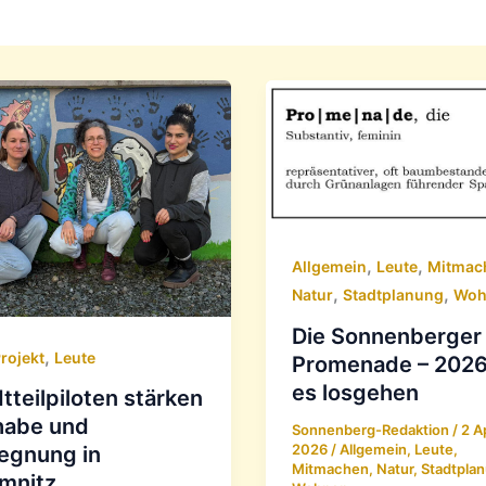
,
,
Allgemein
Leute
Mitmac
,
,
Natur
Stadtplanung
Woh
Die Sonnenberger
,
rojekt
Leute
Promenade – 2026 
es losgehen
tteilpiloten stärken
habe und
Sonnenberg-Redaktion
/
2 Ap
2026
/
Allgemein
,
Leute
,
egnung in
Mitmachen
,
Natur
,
Stadtpla
mnitz