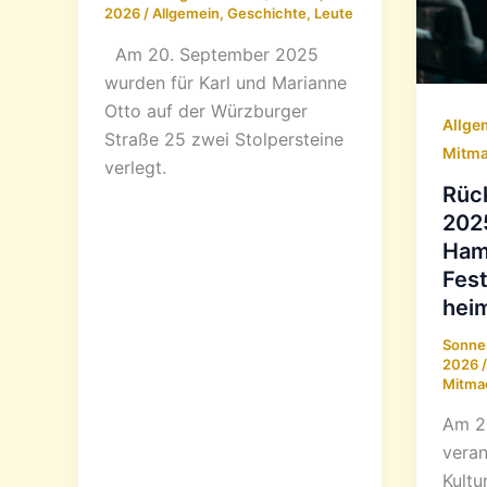
2026
/
Allgemein
,
Geschichte
,
Leute
Am 20. September 2025
wurden für Karl und Marianne
Otto auf der Würzburger
Allge
Straße 25 zwei Stolpersteine
Mitm
verlegt.
Rüc
202
Ham
Fest
hei
Sonne
2026
Mitma
Am 2
veran
Kultu