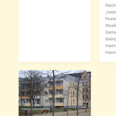
Nachb
„haam
Poesi
Musi
Geme
Klein
Hamme
Hamm