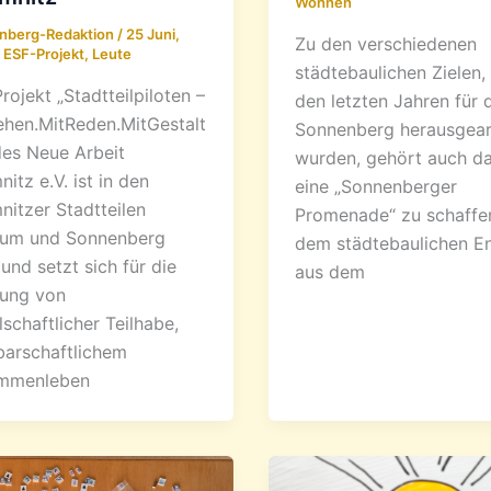
Wohnen
nberg-Redaktion
/
25 Juni,
Zu den verschiedenen
/
ESF-Projekt
,
Leute
städtebaulichen Zielen, 
rojekt „Stadtteilpiloten –
den letzten Jahren für 
hen.MitReden.MitGestalt
Sonnenberg herausgear
des Neue Arbeit
wurden, gehört auch das
itz e.V. ist in den
eine „Sonnenberger
itzer Stadtteilen
Promenade“ zu schaffen
rum und Sonnenberg
dem städtebaulichen E
 und setzt sich für die
aus dem
kung von
lschaftlicher Teilhabe,
arschaftlichem
mmenleben