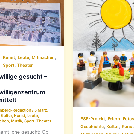
,
,
,
,
r
Kunst
Leute
Mitmachen
,
,
k
Sport
Theater
willige gesucht –
willigenzentrum
ittelt
nberg-Redaktion
/
5 März,
/
Kultur
,
Kunst
,
Leute
,
,
,
ESF-Projekt
Feiern
Foto
chen
,
Musik
,
Sport
,
Theater
,
,
Geschichte
Kultur
Kunst
amtliche gesucht: Ob
,
,