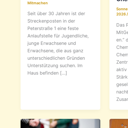
Mitmachen
Sonne
Seit über 30 Jahren ist der
2026
Streckenposten in der
Das P
Peterstraße 1 eine feste
MitGe
Anlaufstelle für Jugendliche,
en.“ 
junge Erwachsene und
Chemn
Erwachsene, die aus ganz
Chemn
unterschiedlichen Gründen
Zent
Unterstützung suchen. Im
aktiv
Haus befinden […]
Stär
gesel
nachb
Zusa