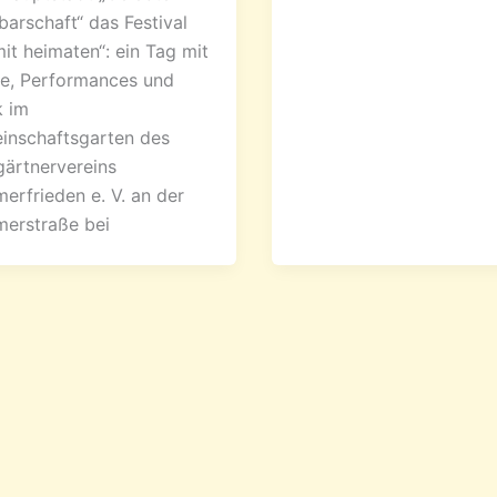
arschaft“ das Festival
it heimaten“: ein Tag mit
e, Performances und
k im
inschaftsgarten des
gärtnervereins
rfrieden e. V. an der
erstraße bei