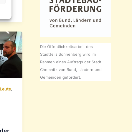
s
Die Öffentlichkeitsarbeit des
Stadtteils Sonnenberg wird im
Rahmen eines Auftrags der Stadt
Chemnitz von Bund, Ländern und
Gemeinden gefördert.
,
Leute
z
 der