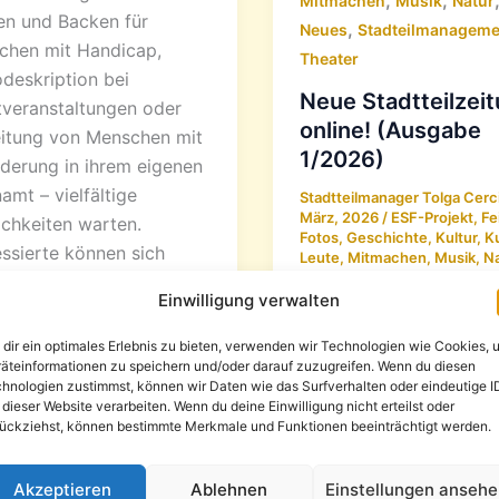
Mitmachen
Musik
Natur
en und Backen für
,
Neues
Stadteilmanageme
chen mit Handicap,
Theater
deskription bei
Neue Stadtteilzei
veranstaltungen oder
online! (Ausgabe
itung von Menschen mit
1/2026)
derung in ihrem eigenen
amt – vielfältige
Stadtteilmanager Tolga Cerc
März, 2026
/
ESF-Projekt
,
Fe
chkeiten warten.
Fotos
,
Geschichte
,
Kultur
,
K
essierte können sich
Leute
,
Mitmachen
,
Musik
,
Na
Neues
,
Stadteilmanagement
Theater
Einwilligung verwalten
Die aktuelle Ausgabe d
dir ein optimales Erlebnis zu bieten, verwenden wir Technologien wie Cookies, 
„Sonnenberger“ ist ers
äteinformationen zu speichern und/oder darauf zuzugreifen. Wenn du diesen
hnologien zustimmst, können wir Daten wie das Surfverhalten oder eindeutige I
– dieses Mal als
 dieser Website verarbeiten. Wenn du deine Einwilligung nicht erteilst oder
Sonderausgabe mit 36 
ückziehst, können bestimmte Merkmale und Funktionen beeinträchtigt werden.
statt der üblichen 24. 
Sie sich auf vielfältige
Akzeptieren
Ablehnen
Einstellungen anseh