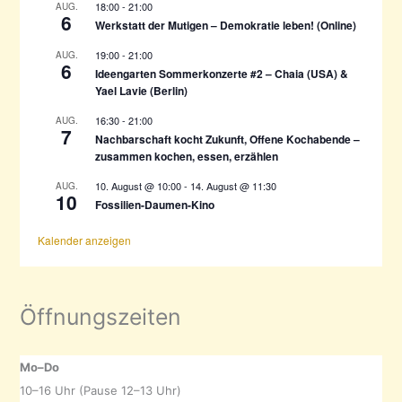
18:00
-
21:00
AUG.
:
6
Werkstatt der Mutigen – Demokratie leben! (Online)
19:00
-
21:00
AUG.
6
Ideengarten Sommerkonzerte #2 – Chaia (USA) &
Yael Lavie (Berlin)
16:30
-
21:00
AUG.
7
Nachbarschaft kocht Zukunft, Offene Kochabende –
zusammen kochen, essen, erzählen
10. August @ 10:00
-
14. August @ 11:30
AUG.
10
Fossilien-Daumen-Kino
Kalender anzeigen
Öffnungszeiten
Mo–Do
10–16 Uhr (Pause 12–13 Uhr)