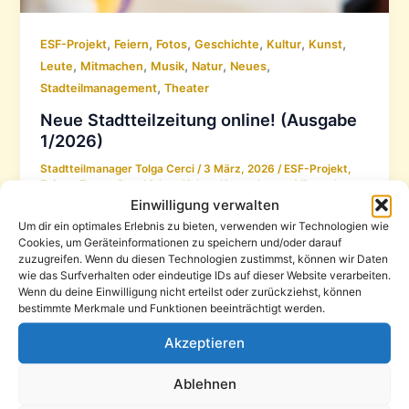
,
,
,
,
,
,
ESF-Projekt
Feiern
Fotos
Geschichte
Kultur
Kunst
,
,
,
,
,
Leute
Mitmachen
Musik
Natur
Neues
,
Stadteilmanagement
Theater
Neue Stadtteilzeitung online! (Ausgabe
1/2026)
Stadtteilmanager Tolga Cerci
/
3 März, 2026
/
ESF-Projekt
,
Feiern
,
Fotos
,
Geschichte
,
Kultur
,
Kunst
,
Leute
,
Mitmachen
,
Musik
,
Natur
,
Neues
,
Stadteilmanagement
,
Theater
Einwilligung verwalten
Um dir ein optimales Erlebnis zu bieten, verwenden wir Technologien wie
Die aktuelle Ausgabe des „Sonnenberger“ ist
Cookies, um Geräteinformationen zu speichern und/oder darauf
erschienen – dieses Mal als Sonderausgabe mit 36
zuzugreifen. Wenn du diesen Technologien zustimmst, können wir Daten
Seiten statt der üblichen 24. Freuen Sie sich auf
wie das Surfverhalten oder eindeutige IDs auf dieser Website verarbeiten.
Wenn du deine Einwilligung nicht erteilst oder zurückziehst, können
vielfältige Einblicke in das Stadtteilleben:
bestimmte Merkmale und Funktionen beeinträchtigt werden.
Akzeptieren
Ablehnen