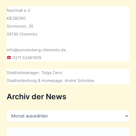
Nachhall e.V.
KIEZBÜRO
Sonnenstr. 35
09130 Chemnitz
info@sonnenberg-chemnitz.de
0371 52467979
Stadtteilmanager: Tolga Cerci
Stadtteilzeitung & Homepage: André Schniske
Archiv der News
A
r
c
h