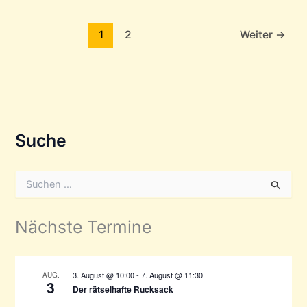
1
2
Weiter
→
Suche
S
u
c
h
Nächste Termine
e
n
n
a
3. August @ 10:00
-
7. August @ 11:30
AUG.
3
c
Der rätselhafte Rucksack
h