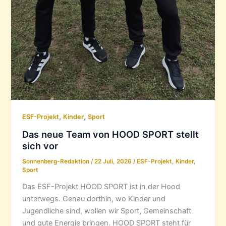
,
,
ESF-Projekt
Kinder
Sport
Das neue Team von HOOD SPORT stellt
sich vor
Sonnenberg-Redaktion
/
22 Juli, 2026
/
ESF-Projekt
,
Kinder
,
Sport
Das ESF-Projekt HOOD SPORT ist in der Hood
unterwegs. Genau dorthin, wo Kinder und
Jugendliche sind, wollen wir Sport, Gemeinschaft
und gute Energie bringen. HOOD SPORT steht für