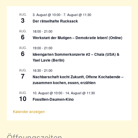
n
n
a
3. August @ 10:00
-
7. August @ 11:30
AUG.
3
c
Der rätselhafte Rucksack
h
18:00
-
21:00
AUG.
:
6
Werkstatt der Mutigen – Demokratie leben! (Online)
19:00
-
21:00
AUG.
6
Ideengarten Sommerkonzerte #2 – Chaia (USA) &
Yael Lavie (Berlin)
16:30
-
21:00
AUG.
7
Nachbarschaft kocht Zukunft, Offene Kochabende –
zusammen kochen, essen, erzählen
10. August @ 10:00
-
14. August @ 11:30
AUG.
10
Fossilien-Daumen-Kino
Kalender anzeigen
Öffnungszeiten