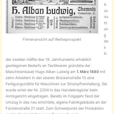
A
us
nu
tz
un
g
Firmenansicht auf Werbeprospekt
de
s
in
der zweiten Hälfte des 19. Jahrhunderts erheblich
gestiegenen Bedarfs an Textilwaren gründete der
Maschinenbauer Hugo Alban Ludwig am
1. März 1880
mit
zehn Arbeitern in der oberen Brückenstraße 15 eine
Fertigungsstätte für Maschinen zur Strumpfherstellung. Sie
wurde unter der Nr. 2204 in das Handelsregister beim
Amtsgericht eingetragen. Bereits im Folgejahr fand der
Umzug in das neu errichtete, eigene Fabrikgebäude an der
Fürstenstraße 21 statt. Zum Schwerpunkt der Produktion