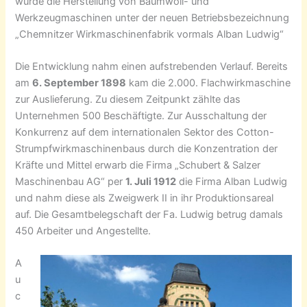
wurde die Herstellung von Baumwoll- und
Werkzeugmaschinen unter der neuen Betriebsbezeichnung
„Chemnitzer Wirkmaschinenfabrik vormals Alban Ludwig“
Die Entwicklung nahm einen aufstrebenden Verlauf. Bereits
am
6. September 1898
kam die 2.000. Flachwirkmaschine
zur Auslieferung. Zu diesem Zeitpunkt zählte das
Unternehmen 500 Beschäftigte. Zur Ausschaltung der
Konkurrenz auf dem internationalen Sektor des Cotton-
Strumpfwirkmaschinenbaus durch die Konzentration der
Kräfte und Mittel erwarb die Firma „Schubert & Salzer
Maschinenbau AG“ per
1. Juli 1912
die Firma Alban Ludwig
und nahm diese als Zweigwerk II in ihr Produktionsareal
auf. Die Gesamtbelegschaft der Fa. Ludwig betrug damals
450 Arbeiter und Angestellte.
A
u
c