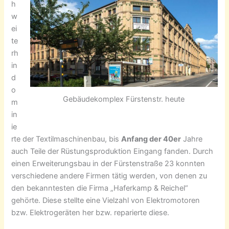
h
w
ei
te
rh
in
d
o
Gebäudekomplex Fürstenstr. heute
m
in
ie
rte der Textilmaschinenbau, bis
Anfang der 40er
Jahre
auch Teile der Rüstungsproduktion Eingang fanden. Durch
einen Erweiterungsbau in der Fürstenstraße 23 konnten
verschiedene andere Firmen tätig werden, von denen zu
den bekanntesten die Firma „Haferkamp & Reichel“
gehörte. Diese stellte eine Vielzahl von Elektromotoren
bzw. Elektrogeräten her bzw. reparierte diese.