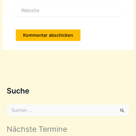
Website
Suche
S
u
c
h
Nächste Termine
e