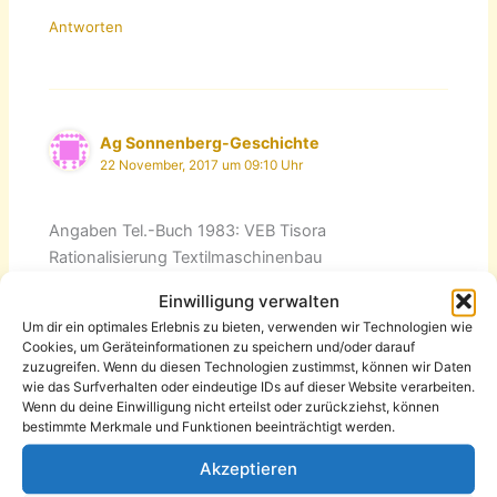
Antworten
Ag Sonnenberg-Geschichte
22 November, 2017 um 09:10 Uhr
Angaben Tel.-Buch 1983: VEB Tisora
Rationalisierung Textilmaschinenbau
Kombinat Textima Friedrich-Engels-Str. (jetzt
Einwilligung verwalten
Fürstenstr.) 21
Um dir ein optimales Erlebnis zu bieten, verwenden wir Technologien wie
Projektierung, Verwaltung
Cookies, um Geräteinformationen zu speichern und/oder darauf
Fertigung Sondermaschinenbau: Emil-Mehner-Str. 8
zuzugreifen. Wenn du diesen Technologien zustimmst, können wir Daten
wie das Surfverhalten oder eindeutige IDs auf dieser Website verarbeiten.
(jetzt Schönherrstr.)
Wenn du deine Einwilligung nicht erteilst oder zurückziehst, können
bestimmte Merkmale und Funktionen beeinträchtigt werden.
Seit 1991 nur noch als Tisora GmbH in der
Nordstraße 46 für kundenspezifischen
Akzeptieren
Sondermaschinenbau aktiv.