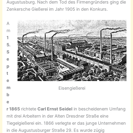
Augustusburg. Nach dem Tod des Firmengründers ging die
Zenkersche Gießerei im Jahr 1905 in den Konkurs.
A
m
1
5.
S
e
p
t
e
m
Eisengießerei
b
e
r 1865
richtete
Carl Ernst Seidel
in bescheidenem Umfang
mit drei Arbeitern in der Alten Dresdner Straße eine
Tiegelgießerei ein. 1866 verlegte er das junge Unternehmen
in die Augustusburger Straße 29. Es wurde zügig