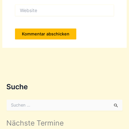
Website
Suche
S
u
c
h
Nächste Termine
e