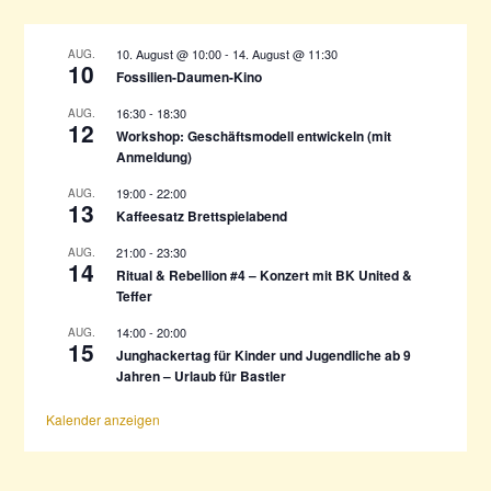
n
n
a
10. August @ 10:00
-
14. August @ 11:30
AUG.
10
c
Fossilien-Daumen-Kino
h
16:30
-
18:30
AUG.
:
12
Workshop: Geschäftsmodell entwickeln (mit
Anmeldung)
19:00
-
22:00
AUG.
13
Kaffeesatz Brettspielabend
21:00
-
23:30
AUG.
14
Ritual & Rebellion #4 – Konzert mit BK United &
Teffer
14:00
-
20:00
AUG.
15
Junghackertag für Kinder und Jugendliche ab 9
Jahren – Urlaub für Bastler
Kalender anzeigen