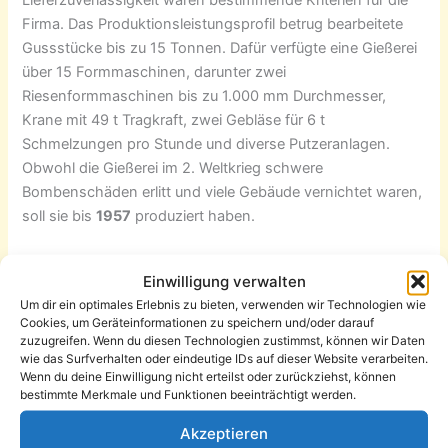
Lieferzuverlässigkeit waren bestimmende Kriterien für die
Firma. Das Produktionsleistungsprofil betrug bearbeitete
Gussstücke bis zu 15 Tonnen. Dafür verfügte eine Gießerei
über 15 Formmaschinen, darunter zwei
Riesenformmaschinen bis zu 1.000 mm Durchmesser,
Krane mit 49 t Tragkraft, zwei Gebläse für 6 t
Schmelzungen pro Stunde und diverse Putzeranlagen.
Obwohl die Gießerei im 2. Weltkrieg schwere
Bombenschäden erlitt und viele Gebäude vernichtet waren,
soll sie bis
1957
produziert haben.
Seit der Löschung des Gießereistandortes Lessingstraße
Einwilligung verwalten
nutzt die Dampfwäscherei Nachtigal die Gebäude bis in die
Um dir ein optimales Erlebnis zu bieten, verwenden wir Technologien wie
Gegenwart.
Cookies, um Geräteinformationen zu speichern und/oder darauf
zuzugreifen. Wenn du diesen Technologien zustimmst, können wir Daten
wie das Surfverhalten oder eindeutige IDs auf dieser Website verarbeiten.
Wenn du deine Einwilligung nicht erteilst oder zurückziehst, können
bestimmte Merkmale und Funktionen beeinträchtigt werden.
1 Kommentar zu „Die Eisengießerei Carl Ernst Seidel“
Akzeptieren