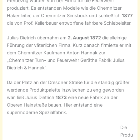
Pferdezug wurden von der Firma für die Feuerwehr
produziert. Es entstanden Modelle wie die Chemnitzer
Hakenleiter, der Chemnitzer Simsbock und schließlich
1877
die von Prof. Kellerbauer entworfene fahrbare Schiebeleiter.
Julius Dietrich übernahm am
2. August 1872
die alleinige
Führung der väterlichen Firma. Kurz danach firmierte er mit
dem Chemnitzer Kaufmann Anton Hannak zur
„Chemnitzer Turn- und Feuerwehr Geräthe Fabrik Julius
Dietrich & Hannak“.
Da der Platz an der Dresdner Straße für die ständig größer
werdende Produktpalette inzwischen zu eng geworden
war, ließ Julius Dietrich
1873
eine neue Fabrik an der
Oberen Hainstraße bauen. Hier entstand eine
supermoderne Spezialfabrik.
Die
Produ