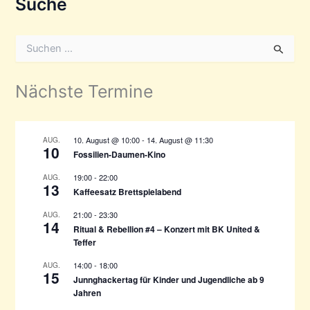
Suche
S
u
c
h
Nächste Termine
e
n
n
a
10. August @ 10:00
-
14. August @ 11:30
AUG.
10
c
Fossilien-Daumen-Kino
h
19:00
-
22:00
AUG.
:
13
Kaffeesatz Brettspielabend
21:00
-
23:30
AUG.
14
Ritual & Rebellion #4 – Konzert mit BK United &
Teffer
14:00
-
18:00
AUG.
15
Junnghackertag für Kinder und Jugendliche ab 9
Jahren