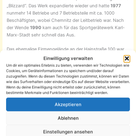
„Blizzard“. Das Werk expandierte wieder und hatte
1977
nunmehr 14 Betriebe und 7 Betriebsteile mit ca. 1000
Beschäftigten, wobei Chemnitz der Leitbetrieb war. Nach
der Wende
1990
kam auch für das Sportgerätewerk Karl-
Marx-Stadt sehr schnell das Aus.
Das ehemalige Firmengelände an der Hainstraße 100 war
1990
an die Erben von Dietrich & Hannak rückübereignet
Einwilligung verwalten
und dann von diesen verkauft worden.
1997
war es
Um dir ein optimales Erlebnis zu bieten, verwenden wir Technologien wie
Eigentum der „TEPRO – Projektmanagement GmbH“.
Cookies, um Geräteinformationen zu speichern und/oder darauf
zuzugreifen. Wenn du diesen Technologien zustimmst, können wir Daten
wie das Surfverhalten oder eindeutige IDs auf dieser Website verarbeiten.
Wenn du deine Einwilligung nicht erteilst oder zurückziehst, können
bestimmte Merkmale und Funktionen beeinträchtigt werden.
Akzeptieren
Ablehnen
Einstellungen ansehen