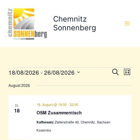
Zum
Inhalt
Chemnitz
springen
Sonnenberg
18/08/2026
 - 
26/08/2026
Veranstaltungen
Veranstaltun
Veran
Suche
Liste
Suche
Ansic
Datum
August 2026
wählen.
und
Navig
Ansichten,
Navigation
18. August @ 19:00
-
22:00
DI.
18
OSM Zusammentisch
Zietenstraße 40, Chemnitz, Sachsen
Kaffeesatz
Kostenlos