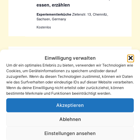
essen, erzählen
Zietenstr. 13, Chemnitz,
Experiementierküche
Sachsen, Germany
Kostenlos
21. August @ 18:00
-
19:00
Einwilligung verwalten
FR.
21
Vernissage: Runterkommen 2 – Legacy
Um dir ein optimales Erlebnis zu bieten, verwenden wir Technologien wie
und Lethargie
Cookies, um Geräteinformationen zu speichern und/oder darauf
zuzugreifen. Wenn du diesen Technologien zustimmst, können wir Daten
Jakobstr. 42, Chemnitz
Galerie Glaskasten
wie das Surfverhalten oder eindeutige IDs auf dieser Website verarbeiten.
Wenn du deine Einwilligung nicht erteilst oder zurückziehst, können
bestimmte Merkmale und Funktionen beeinträchtigt werden.
Akzeptieren
22. August @ 10:00
-
15:00
SA.
22
Bewegte Welt – Interkulturelles Sport-
Ablehnen
und Begegnungsfest
Gelände des Chemnitzer Polizeisportvereins
Einstellungen ansehen
Forststraße 9, Chemnitz, Sachsen, Germany