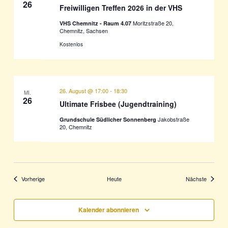
26
Freiwilligen Treffen 2026 in der VHS
Moritzstraße 20,
VHS Chemnitz - Raum 4.07
Chemnitz, Sachsen
Kostenlos
26. August @ 17:00
-
18:30
MI.
26
Ultimate Frisbee (Jugendtraining)
Jakobstraße
Grundschule Südlicher Sonnenberg
20, Chemnitz
Veranstaltungen
Veransta
Vorherige
Heute
Nächste
Kalender abonnieren