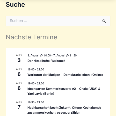
Suche
S
u
c
h
Nächste Termine
e
n
n
a
3. August @ 10:00
-
7. August @ 11:30
AUG.
3
c
Der rätselhafte Rucksack
h
18:00
-
21:00
AUG.
:
6
Werkstatt der Mutigen – Demokratie leben! (Online)
19:00
-
21:00
AUG.
6
Ideengarten Sommerkonzerte #2 – Chaia (USA) &
Yael Lavie (Berlin)
16:30
-
21:00
AUG.
7
Nachbarschaft kocht Zukunft, Offene Kochabende –
zusammen kochen, essen, erzählen