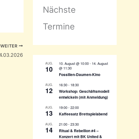
a
Nächste
c
h
:
Termine
WEITER
24.03.2026
10. August @ 10:00
-
14. August
AUG.
10
@ 11:30
Fossilien-Daumen-Kino
16:30
-
18:30
AUG.
12
Workshop: Geschäftsmodell
entwickeln (mit Anmeldung)
19:00
-
22:00
AUG.
13
Kaffeesatz Brettspielabend
21:00
-
23:30
AUG.
14
Ritual & Rebellion #4 –
Konzert mit BK United &