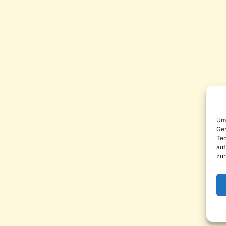
Um 
Ger
Tec
auf
zur